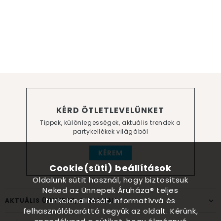
KÉRD ÖTLETLEVELÜNKET
Tippek, különlegességek, aktuális trendek a
partykellékek világából
KÉREM
Cookie(süti) beállítások
Oldalunk sütit használ, hogy biztosítsuk
Neked az Ünnepek Áruháza® teljes
funkcionalitását, informatívvá és
AKTUÁLIS ÜNNEPEK, ALKALMAK
felhasználóbaráttá tegyük az oldalt. Kérünk,