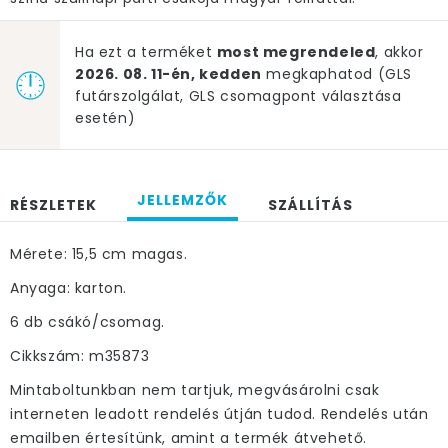
Ha ezt a terméket
most megrendeled
, akkor
2026. 08. 11-én, kedden
megkaphatod (GLS
futárszolgálat, GLS csomagpont választása
esetén)
JELLEMZŐK
RÉSZLETEK
SZÁLLÍTÁS
Mérete: 15,5 cm magas.
Anyaga: karton.
6 db csákó/csomag.
Cikkszám: m35873
Mintaboltunkban nem tartjuk, megvásárolni csak
interneten leadott rendelés útján tudod. Rendelés után
emailben értesítünk, amint a termék átvehető.