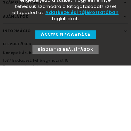
engedélyezd a sütiket, hogy élménnyé
SZÁMOS SZÜLINAP
tehessük számodra a látogatásodat! Ezzel
elfogadod az
Adatkezelési tájékoztatóban
AJÁNLATOK
foglaltakat.
INFORMÁCIÓ
ÖSSZES ELFOGADÁSA
ELÉRHETŐSÉG
RÉSZLETES BEÁLLÍTÁSOK
Ünnepek Áruháza
1037
Budapest,
Fehéregyházi út 15.
Személyes átvételi pont
NYITVATARTÁS
Kedd - Péntek: 10:00 - 18:00
Szombat: 9:00 - 14:00
Hétfő, vasárnap: ZÁRVA
+36 30 984 6955
unnepekaruhaza@bwh.hu
UnnepekAruhaza