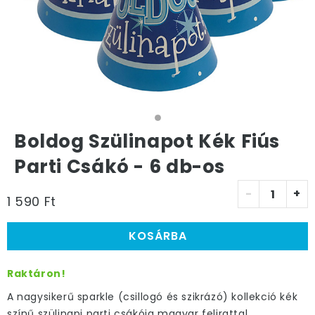
Boldog Szülinapot Kék Fiús
Parti Csákó - 6 db-os
-
+
1 590 Ft
KOSÁRBA
Raktáron!
A nagysikerű sparkle (csillogó és szikrázó) kollekció kék
színű szülinapi parti csákója magyar felirattal.