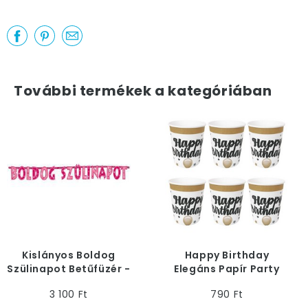
További termékek a kategóriában
Kislányos Boldog
Happy Birthday
Szülinapot Betűfüzér -
Elegáns Papír Party
2,3 m
Pohár - 6 db-os
3 100 Ft
790 Ft