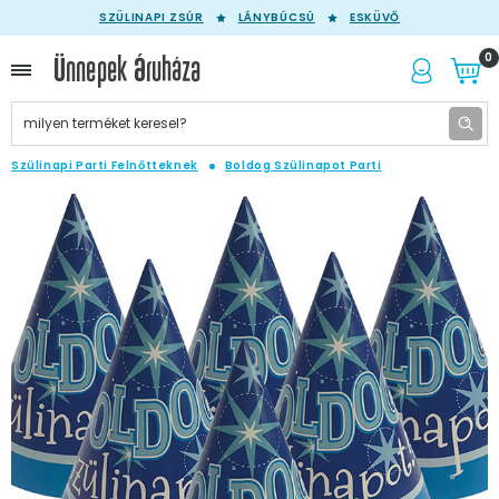
SZÜLINAPI ZSÚR
LÁNYBÚCSÚ
ESKÜVŐ
0
Szülinapi Parti Felnőtteknek
Boldog Szülinapot Parti