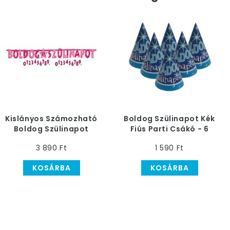
Kislányos Számozható
Boldog Szülinapot Kék
Boldog Szülinapot
Fiús Parti Csákó - 6
Betűfüzér - 2,4 m
db-os
3 890 Ft
1 590 Ft
KOSÁRBA
KOSÁRBA