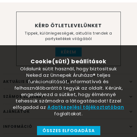
KÉRD ÖTLETLEVELÜNKET
Tippek, különlegességek, aktuális trendek a
partykellékek világából
KÉREM
Cookie(süti) beállítások
Oldalunk sütit használ, hogy biztosítsuk
Neked az Ünnepek Áruháza® teljes
funkcionalitását, informatívvá és
AKTUÁLIS ÜNNEPEK, ALKALMAK
felhasználóbaráttá tegyük az oldalt. Kérünk,
engedélyezd a sütiket, hogy élménnyé
SZÁMOS SZÜLINAP
tehessük számodra a látogatásodat! Ezzel
elfogadod az
Adatkezelési tájékoztatóban
AJÁNLATOK
foglaltakat.
INFORMÁCIÓ
ÖSSZES ELFOGADÁSA