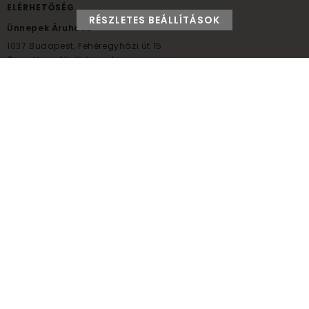
ELÉRHETŐSÉG
RÉSZLETES BEÁLLÍTÁSOK
Ünnepek Áruháza
1037
Budapest,
Fehéregyházi út 15.
Személyes átvételi pont
NYITVATARTÁS
Kedd - Péntek: 10:00 - 18:00
Szombat: 9:00 - 14:00
Hétfő, vasárnap: ZÁRVA
+36 30 984 6955
unnepekaruhaza@bwh.hu
UnnepekAruhaza
Ünnepek Áruháza © a partikellék specialista