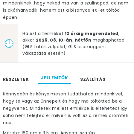
mindenkinek, hogy neked ma van a szülinapod, de nem
is akárhányadik, hanem azt a bizonyos 4X-et töltöd
éppen.
Ha ezt a terméket
12 óráig megrendeled
,
akkor
2026. 08. 10-án, hétfőn
megkaphatod
(GLS futárszolgálat, GLS csomagpont
választása esetén)
JELLEMZŐK
RÉSZLETEK
SZÁLLÍTÁS
Könnyedén és kényelmesen tudathatod mindenkivel,
hogy te vagy az ünnepelt és hogy ma töltötted be a
negyvenet. Mindezek mellett emlékbe is elteheted! Így
soha nem felejted el milyen is volt ez a remek örömteli
nap.
Mérete: 180 cm x 9,5 cm. Anyaga: szatén.