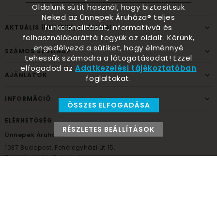
Oldalunk sütit használ, hogy biztosítsuk
Neked az Ünnepek Áruháza® teljes
funkcionalitását, informatívvá és
AKTUÁLIS ÜNNEPEK, ALKALMAK
felhasználóbaráttá tegyük az oldalt. Kérünk,
engedélyezd a sütiket, hogy élménnyé
SZÁMOS SZÜLINAP
tehessük számodra a látogatásodat! Ezzel
elfogadod az
Adatkezelési tájékoztatóban
AJÁNLATOK
foglaltakat.
INFORMÁCIÓ
ÖSSZES ELFOGADÁSA
ELÉRHETŐSÉG
RÉSZLETES BEÁLLÍTÁSOK
Ünnepek Áruháza
1037
Budapest,
Fehéregyházi út 15.
Személyes átvételi pont
NYITVATARTÁS
Kedd - Péntek: 10:00 - 18:00
Szombat: 9:00 - 14:00
Hétfő, vasárnap: ZÁRVA