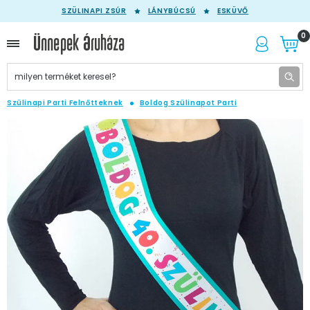
SZÜLINAPI ZSÚR
LÁNYBÚCSÚ
ESKÜVŐ
0
Szülinapi Parti Felnőtteknek
Boldog Szülinapot Parti