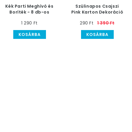
Kék Parti Meghívó és
Szülinapos Csajszi
Boríték - 8 db-os
Pink Karton Dekoráció
- 90 cm x 27 cm
1 290 Ft
290 Ft
1 390 Ft
KOSÁRBA
KOSÁRBA