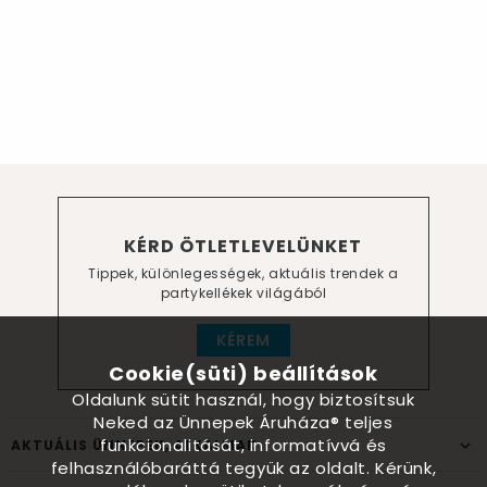
KÉRD ÖTLETLEVELÜNKET
Tippek, különlegességek, aktuális trendek a
partykellékek világából
KÉREM
Cookie(süti) beállítások
Oldalunk sütit használ, hogy biztosítsuk
Neked az Ünnepek Áruháza® teljes
funkcionalitását, informatívvá és
AKTUÁLIS ÜNNEPEK, ALKALMAK
felhasználóbaráttá tegyük az oldalt. Kérünk,