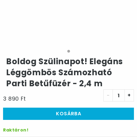
Boldog Szülinapot! Elegáns
Léggömbös Számozható
Parti Betűfüzér - 2,4 m
-
+
3 890 Ft
KOSÁRBA
Raktáron!