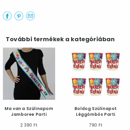
További termékek a kategóriában
Ma van a Szülinapom
Boldog Szülinapot
Jamboree Parti
Léggömbös Parti
Vállszalag
Pohár - 250 ml, 6 db-
2 390 Ft
790 Ft
os