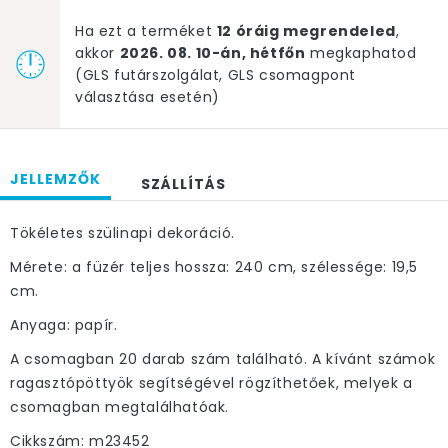
Ha ezt a terméket
12 óráig megrendeled
,
akkor
2026. 08. 10-án, hétfőn
megkaphatod
(GLS futárszolgálat, GLS csomagpont
választása esetén)
JELLEMZŐK
SZÁLLÍTÁS
Tökéletes szülinapi dekoráció.
Mérete: a füzér teljes hossza: 240 cm, szélessége: 19,5
cm.
Anyaga: papír.
A csomagban 20 darab szám található. A kívánt számok
ragasztópöttyök segítségével rögzíthetőek, melyek a
csomagban megtalálhatóak.
Cikkszám: m23452