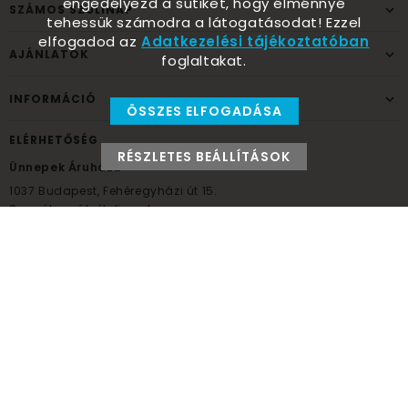
engedélyezd a sütiket, hogy élménnyé
SZÁMOS SZÜLINAP
tehessük számodra a látogatásodat! Ezzel
elfogadod az
Adatkezelési tájékoztatóban
AJÁNLATOK
foglaltakat.
INFORMÁCIÓ
ÖSSZES ELFOGADÁSA
ELÉRHETŐSÉG
RÉSZLETES BEÁLLÍTÁSOK
Ünnepek Áruháza
1037
Budapest,
Fehéregyházi út 15.
Személyes átvételi pont
NYITVATARTÁS
Kedd - Péntek: 10:00 - 18:00
Szombat: 9:00 - 14:00
Hétfő, vasárnap: ZÁRVA
+36 30 984 6955
unnepekaruhaza@bwh.hu
UnnepekAruhaza