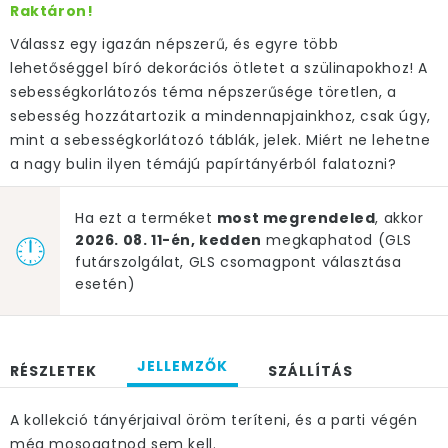
Raktáron!
Válassz egy igazán népszerű, és egyre több
lehetőséggel bíró dekorációs ötletet a szülinapokhoz! A
sebességkorlátozós téma népszerűsége töretlen, a
sebesség hozzátartozik a mindennapjainkhoz, csak úgy,
mint a sebességkorlátozó táblák, jelek. Miért ne lehetne
a nagy bulin ilyen témájú papírtányérból falatozni?
Ha ezt a terméket
most megrendeled
, akkor
2026. 08. 11-én, kedden
megkaphatod (GLS
futárszolgálat, GLS csomagpont választása
esetén)
JELLEMZŐK
RÉSZLETEK
SZÁLLÍTÁS
A kollekció tányérjaival öröm teríteni, és a parti végén
még mosogatnod sem kell.