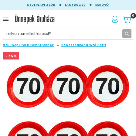
SZÜLINAPI ZSÚR
LÁNYBÚCSÚ
ESKÜVŐ
0
Szülinapi Parti Felnőtteknek
Sebességkorlátozó Parti
-75%