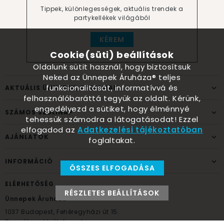
Tippek, különlegességek, aktuális trendek a
partykellékek világából
KÉREM
Cookie(süti) beállítások
Oldalunk sütit használ, hogy biztosítsuk
Neked az Ünnepek Áruháza® teljes
funkcionalitását, informatívvá és
AKTUÁLIS ÜNNEPEK, ALKALMAK
felhasználóbaráttá tegyük az oldalt. Kérünk,
engedélyezd a sütiket, hogy élménnyé
SZÁMOS SZÜLINAP
tehessük számodra a látogatásodat! Ezzel
elfogadod az
Adatkezelési tájékoztatóban
AJÁNLATOK
foglaltakat.
INFORMÁCIÓ
ÖSSZES ELFOGADÁSA
ELÉRHETŐSÉG
RÉSZLETES BEÁLLÍTÁSOK
Ünnepek Áruháza
1037
Budapest,
Fehéregyházi út 15.
Személyes átvételi pont