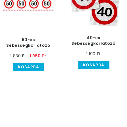
40-es
50-es
Sebességkorlátozó
Sebességkorlátozó
Szülinapi Parti
Szülinapi Szalag
1 190 Ft
Szalvéta - 33 cm, 20
1 830 Ft
1 950 Ft
db-os
KOSÁRBA
KOSÁRBA