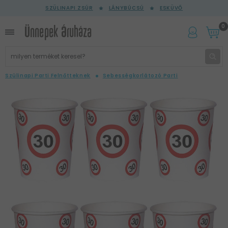
SZÜLINAPI ZSÚR
LÁNYBÚCSÚ
ESKÜVŐ
0
Szülinapi Parti Felnőtteknek
Sebességkorlátozó Parti