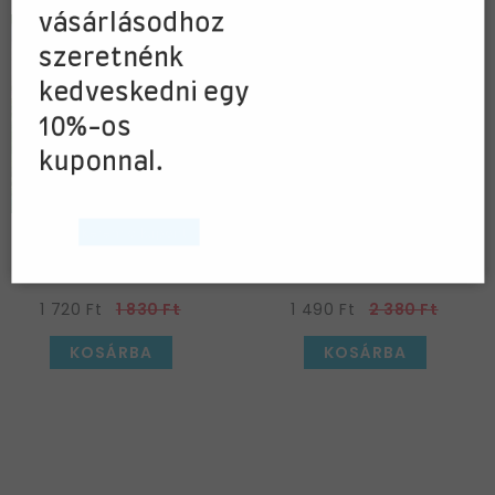
vásárlásodhoz
szeretnénk
kedveskedni egy
10%-os
kuponnal.
Kérem a kupont »
60-as
40-es
Sebességkorlátozó
Sebességkorlátozó
Születésnapi Parti
Szülinapi Dekoráció
1 720 Ft
1 830 Ft
1 490 Ft
2 380 Ft
Kerti Tábla
KOSÁRBA
KOSÁRBA