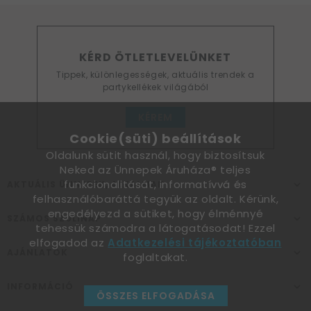
KÉRD ÖTLETLEVELÜNKET
Tippek, különlegességek, aktuális trendek a
partykellékek világából
KÉREM
Cookie(süti) beállítások
Oldalunk sütit használ, hogy biztosítsuk
Neked az Ünnepek Áruháza® teljes
funkcionalitását, informatívvá és
AKTUÁLIS ÜNNEPEK, ALKALMAK
felhasználóbaráttá tegyük az oldalt. Kérünk,
engedélyezd a sütiket, hogy élménnyé
SZÁMOS SZÜLINAP
tehessük számodra a látogatásodat! Ezzel
elfogadod az
Adatkezelési tájékoztatóban
AJÁNLATOK
foglaltakat.
INFORMÁCIÓ
ÖSSZES ELFOGADÁSA