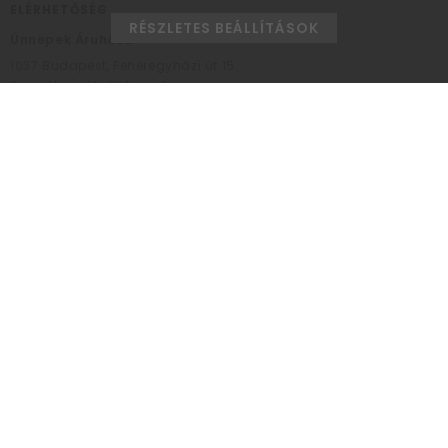
ELÉRHETŐSÉG
RÉSZLETES BEÁLLÍTÁSOK
Ünnepek Áruháza
1037
Budapest,
Fehéregyházi út 15.
Személyes átvételi pont
NYITVATARTÁS
Kedd - Péntek: 10:00 - 18:00
Szombat: 9:00 - 14:00
Hétfő, vasárnap: ZÁRVA
+36 30 984 6955
unnepekaruhaza@bwh.hu
UnnepekAruhaza
Ünnepek Áruháza © a partikellék specialista