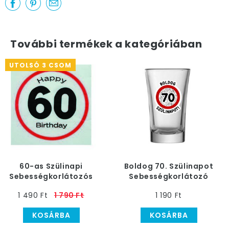
További termékek a kategóriában
UTOLSÓ 3 CSOM
60-as Szülinapi
Boldog 70. Szülinapot
Sebességkorlátozós
Sebességkorlátozó
Szalvéta
Feles Pohár
1 490 Ft
1 790 Ft
1 190 Ft
KOSÁRBA
KOSÁRBA