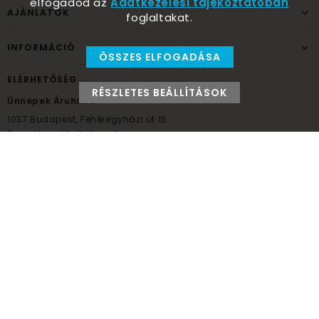
elfogadod az
Adatkezelési tájékoztatóban
AJÁNLATOK
foglaltakat.
INFORMÁCIÓ
ÖSSZES ELFOGADÁSA
ELÉRHETŐSÉG
RÉSZLETES BEÁLLÍTÁSOK
Ünnepek Áruháza
1037
Budapest,
Fehéregyházi út 15.
Személyes átvételi pont
NYITVATARTÁS
Kedd - Péntek: 10:00 - 18:00
Szombat: 9:00 - 14:00
Hétfő, vasárnap: ZÁRVA
+36 30 984 6955
unnepekaruhaza@bwh.hu
UnnepekAruhaza