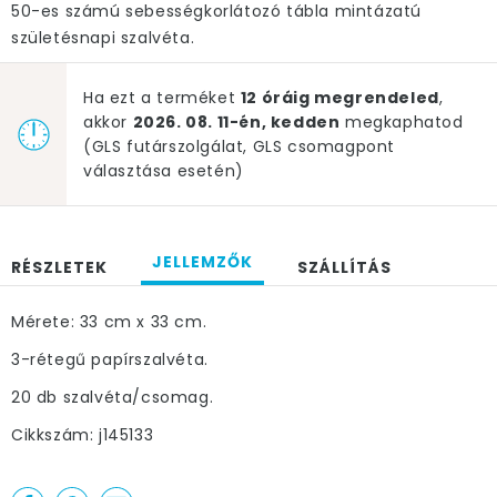
50-es számú sebességkorlátozó tábla mintázatú
születésnapi szalvéta.
Ha ezt a terméket
12 óráig megrendeled
,
akkor
2026. 08. 11-én, kedden
megkaphatod
(GLS futárszolgálat, GLS csomagpont
választása esetén)
JELLEMZŐK
RÉSZLETEK
SZÁLLÍTÁS
Mérete: 33 cm x 33 cm.
3-rétegű papírszalvéta.
20 db szalvéta/csomag.
Cikkszám: j145133