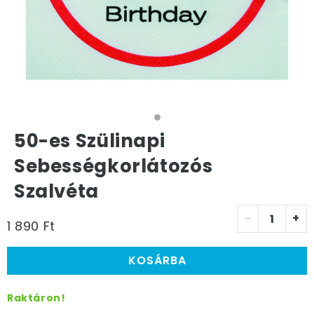
50-es Szülinapi
Sebességkorlátozós
Szalvéta
-
+
1 890 Ft
KOSÁRBA
Raktáron!