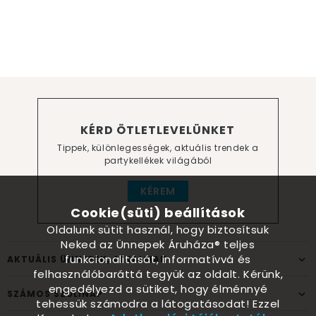
KÉRD ÖTLETLEVELÜNKET
Tippek, különlegességek, aktuális trendek a
partykellékek világából
KÉREM
Cookie(süti) beállítások
Oldalunk sütit használ, hogy biztosítsuk
Neked az Ünnepek Áruháza® teljes
funkcionalitását, informatívvá és
AKTUÁLIS ÜNNEPEK, ALKALMAK
felhasználóbaráttá tegyük az oldalt. Kérünk,
engedélyezd a sütiket, hogy élménnyé
SZÁMOS SZÜLINAP
tehessük számodra a látogatásodat! Ezzel