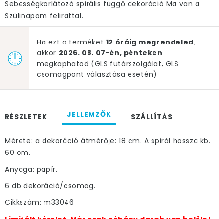
Sebességkorlátozó spirális függő dekoráció Ma van a
Szülinapom felirattal.
Ha ezt a terméket
12 óráig megrendeled
,
akkor
2026. 08. 07-én, pénteken
megkaphatod (GLS futárszolgálat, GLS
csomagpont választása esetén)
JELLEMZŐK
RÉSZLETEK
SZÁLLÍTÁS
Mérete: a dekoráció átmérője: 18 cm. A spirál hossza kb.
60 cm.
Anyaga: papír.
6 db dekoráció/csomag.
Cikkszám: m33046