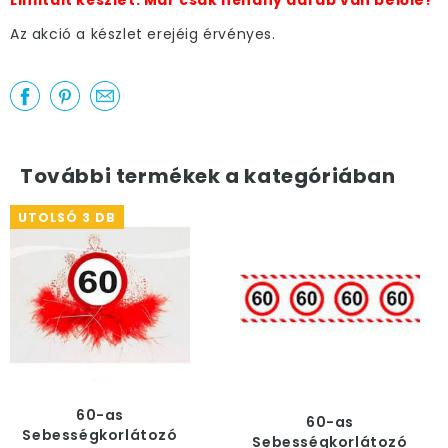
Limitált készlet. Már csak néhány darab van belőle!
Az akció a készlet erejéig érvényes.
További termékek a kategóriában
UTOLSÓ 3 DB
60-as
60-as
Sebességkorlátozó
Sebességkorlátozó