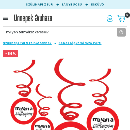
SZÜLINAPI ZSÚR
LÁNYBÚCSÚ
ESKÜVŐ
0
Szülinapi Parti Felnőtteknek
Sebességkorlátozó Parti
-86%