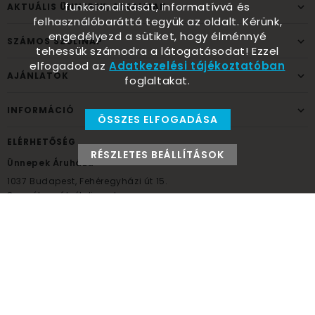
funkcionalitását, informatívvá és
AKTUÁLIS ÜNNEPEK, ALKALMAK
felhasználóbaráttá tegyük az oldalt. Kérünk,
engedélyezd a sütiket, hogy élménnyé
SZÁMOS SZÜLINAP
tehessük számodra a látogatásodat! Ezzel
elfogadod az
Adatkezelési tájékoztatóban
AJÁNLATOK
foglaltakat.
INFORMÁCIÓ
ÖSSZES ELFOGADÁSA
ELÉRHETŐSÉG
RÉSZLETES BEÁLLÍTÁSOK
Ünnepek Áruháza
1037
Budapest,
Fehéregyházi út 15.
Személyes átvételi pont
NYITVATARTÁS
Kedd - Péntek: 10:00 - 18:00
Szombat: 9:00 - 14:00
Hétfő, vasárnap: ZÁRVA
+36 30 984 6955