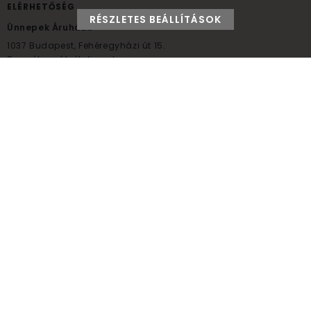
ELÉRHETŐSÉG
RÉSZLETES BEÁLLÍTÁSOK
Ünnepek Áruháza
1037
Budapest,
Fehéregyházi út 15.
Személyes átvételi pont
NYITVATARTÁS
Kedd - Péntek: 10:00 - 18:00
Szombat: 9:00 - 14:00
Hétfő, vasárnap: ZÁRVA
+36 30 984 6955
unnepekaruhaza@bwh.hu
UnnepekAruhaza
Ünnepek Áruháza © a partikellék specialista