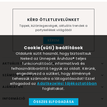
KÉRD ÖTLETLEVELÜNKET
Tippek, különlegességek, aktuális trendek a
partykellékek világából
KÉREM
Cookie(süti) beállítások
Oldalunk sütit használ, hogy biztosítsuk
Neked az Ünnepek Áruháza® teljes
funkcionalitását, informatívvá és
AKTUÁLIS ÜNNEPEK, ALKALMAK
felhasználóbaráttá tegyük az oldalt. Kérünk,
engedélyezd a sütiket, hogy élménnyé
SZÁMOS SZÜLINAP
tehessük számodra a látogatásodat! Ezzel
elfogadod az
Adatkezelési tájékoztatóban
AJÁNLATOK
foglaltakat.
INFORMÁCIÓ
ÖSSZES ELFOGADÁSA