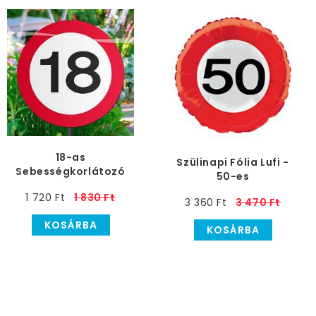
18-as
Szülinapi Fólia Lufi -
Sebességkorlátozó
50-es
Születésnapi Parti
Sebességkorlátozó,
1 720 Ft
1 830 Ft
Kerti Tábla
3 360 Ft
3 470 Ft
46 cm
KOSÁRBA
KOSÁRBA