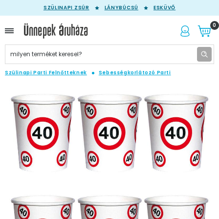
SZÜLINAPI ZSÚR
LÁNYBÚCSÚ
ESKÜVŐ
0
Szülinapi Parti Felnőtteknek
Sebességkorlátozó Parti