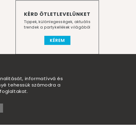
KÉRD ÖTLETLEVELÜNKET
Tippek, különlegességek, aktuális
trendek a partykellékek világából
KÉREM
nalitását, informatívvá és
nnyé tehessük számodra a
foglaltakat.