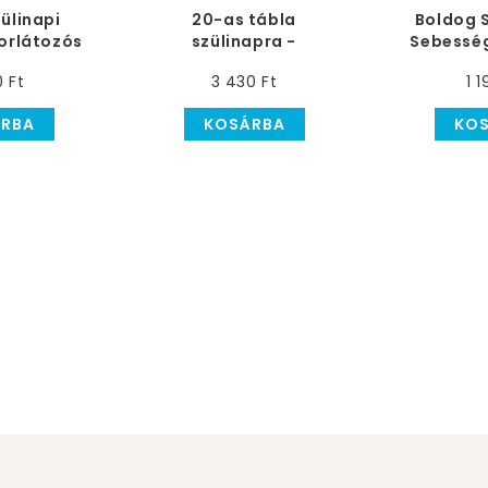
ülinapi
20-as tábla
Boldog 
orlátozós
szülinapra -
Sebessé
véta
sebességkorlátozó
Fele
0 Ft
3 430 Ft
1 1
tábla szülinapra
RBA
KOSÁRBA
KO