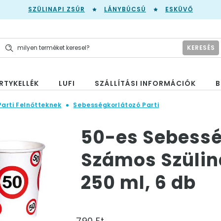
SZÜLINAPI ZSÚR
LÁNYBÚCSÚ
ESKÜVŐ
KERESÉS
RTYKELLÉK
LUFI
SZÁLLÍTÁSI INFORMÁCIÓK
B
Parti Felnőtteknek
Sebességkorlátozó Parti
50-es Sebessé
Számos Szülina
250 ml, 6 db
790 Ft