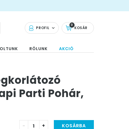
0
PROFIL
KOSÁR
OLTUNK
RÓLUNK
AKCIÓ
gkorlátozó
pi Parti Pohár,
-
+
KOSÁRBA