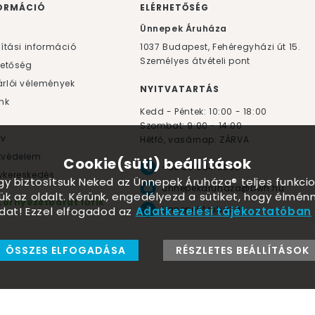
ORMÁCIÓ
ELÉRHETŐSÉG
F
Ünnepek Áruháza
lítási információ
1037
Budapest,
Fehéregyházi út 15.
Személyes átvételi pont
hetőség
rlói vélemények
NYITVATARTÁS
nk
Kedd - Péntek: 10:00 - 18:00
Szombat: 9:00 - 14:00
yv
Hétfő, vasárnap: ZÁRVA
tvédelem
Cookie(süti) beállítások
+36 30 984 6955
kereskedés
ogy biztosítsuk Neked az Ünnepek Áruháza® teljes funkcio
unnepekaruhaza@bwh.hu
ük az oldalt. Kérünk, engedélyezd a sütiket, hogy élmé
Környezetbarát lufik
UnnepekAruhaza
dat! Ezzel elfogadod az
Adatkezelési tájékoztatóban
ÖSSZES ELFOGADÁSA
RÉSZLETES BEÁLLÍTÁSOK