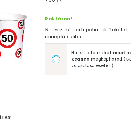
Raktáron!
Nagyszerű parti poharak. Tökélete
ünneplő buliba.
Ha ezt a terméket
most m
kedden
megkaphatod (GLS
választása esetén)
ÍTÁS