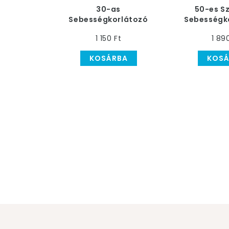
30-as
50-es Sz
Sebességkorlátozó
Sebességk
Számos Szülinapi
Szal
1 150 Ft
1 89
Parti Tányér, 23 cm, 6
db
KOSÁRBA
KOSÁ