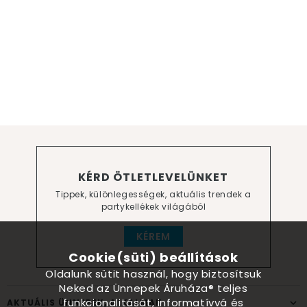
KÉRD ÖTLETLEVELÜNKET
Tippek, különlegességek, aktuális trendek a
partykellékek világából
KÉREM
Cookie(süti) beállítások
Oldalunk sütit használ, hogy biztosítsuk
Neked az Ünnepek Áruháza® teljes
funkcionalitását, informatívvá és
AKTUÁLIS ÜNNEPEK, ALKALMAK