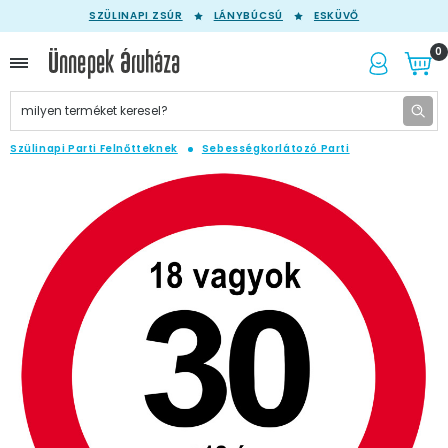
SZÜLINAPI ZSÚR
LÁNYBÚCSÚ
ESKÜVŐ
0
Szülinapi Parti Felnőtteknek
Sebességkorlátozó Parti