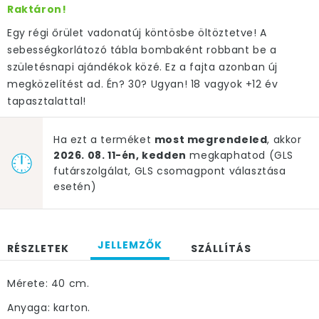
Raktáron!
Egy régi őrület vadonatúj köntösbe öltöztetve! A
sebességkorlátozó tábla bombaként robbant be a
születésnapi ajándékok közé. Ez a fajta azonban új
megközelítést ad. Én? 30? Ugyan! 18 vagyok +12 év
tapasztalattal!
Ha ezt a terméket
most megrendeled
, akkor
2026. 08. 11-én, kedden
megkaphatod (GLS
futárszolgálat, GLS csomagpont választása
esetén)
JELLEMZŐK
RÉSZLETEK
SZÁLLÍTÁS
Mérete: 40 cm.
Anyaga: karton.