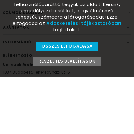
felhasználóbaráttá tegyük az oldalt. Kérünk,
engedélyezd a sütiket, hogy élménnyé
SZÁMOS SZÜLINAP
tehessük számodra a látogatásodat! Ezzel
elfogadod az
Adatkezelési tájékoztatóban
AJÁNLATOK
foglaltakat.
INFORMÁCIÓ
ÖSSZES ELFOGADÁSA
ELÉRHETŐSÉG
RÉSZLETES BEÁLLÍTÁSOK
Ünnepek Áruháza
1037
Budapest,
Fehéregyházi út 15.
Személyes átvételi pont
NYITVATARTÁS
Kedd - Péntek: 10:00 - 18:00
Szombat: 9:00 - 14:00
Hétfő, vasárnap: ZÁRVA
+36 30 984 6955
unnepekaruhaza@bwh.hu