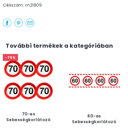
Cikkszám: m21809
További termékek a kategóriában
-75%
70-es
60-as
Sebességkorlátozó
Sebességkorlátozó
Számos Szülinapi
Szülinapi Szalag