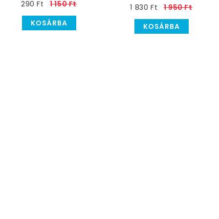
290 Ft
1 150 Ft
Parti Tányér, 23 cm, 6
1 830 Ft
1 950 Ft
db
KOSÁRBA
KOSÁRBA