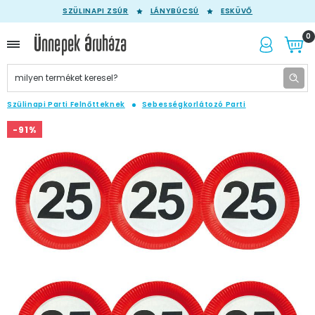
SZÜLINAPI ZSÚR
LÁNYBÚCSÚ
ESKÜVŐ
0
Szülinapi Parti Felnőtteknek
Sebességkorlátozó Parti
-91%