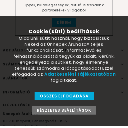
Tippek, különlegességek, aktuális trendek a
partykellékek világából
KÉREM
Cookie(süti) beállítások
Oldalunk sütit használ, hogy biztosítsuk
Neked az Ünnepek Áruháza® teljes
funkcionalitását, informatívvá és
AKTUÁLIS ÜNNEPEK, ALKALMAK
felhasználóbaráttá tegyük az oldalt. Kérünk,
engedélyezd a sütiket, hogy élménnyé
SZÁMOS SZÜLINAP
tehessük számodra a látogatásodat! Ezzel
elfogadod az
Adatkezelési tájékoztatóban
AJÁNLATOK
foglaltakat.
INFORMÁCIÓ
ÖSSZES ELFOGADÁSA
ELÉRHETŐSÉG
RÉSZLETES BEÁLLÍTÁSOK
Ünnepek Áruháza
1037
Budapest,
Fehéregyházi út 15.
Személyes átvételi pont