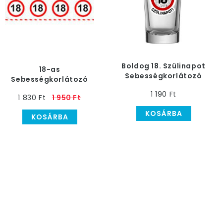
Boldog 18. Szülinapot
18-as
Sebességkorlátozó
Sebességkorlátozó
Feles Pohár
Szülinapi Szalag
1 190 Ft
1 830 Ft
1 950 Ft
KOSÁRBA
KOSÁRBA