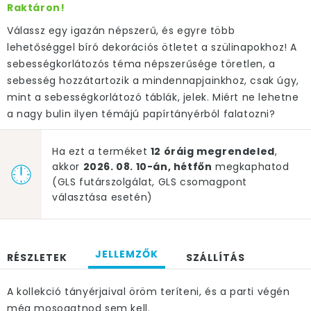
Raktáron!
Válassz egy igazán népszerű, és egyre több
lehetőséggel bíró dekorációs ötletet a szülinapokhoz! A
sebességkorlátozós téma népszerűsége töretlen, a
sebesség hozzátartozik a mindennapjainkhoz, csak úgy,
mint a sebességkorlátozó táblák, jelek. Miért ne lehetne
a nagy bulin ilyen témájú papírtányérból falatozni?
Ha ezt a terméket
12 óráig megrendeled
,
akkor
2026. 08. 10-án, hétfőn
megkaphatod
(GLS futárszolgálat, GLS csomagpont
választása esetén)
JELLEMZŐK
RÉSZLETEK
SZÁLLÍTÁS
A kollekció tányérjaival öröm teríteni, és a parti végén
még mosogatnod sem kell.