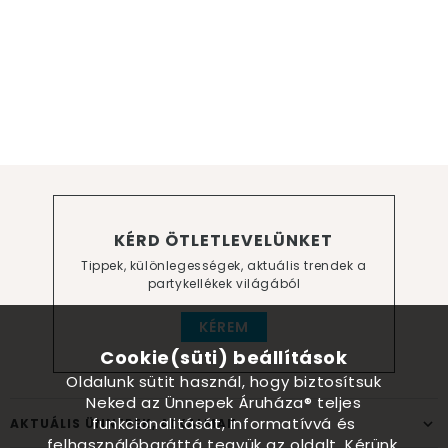
KÉRD ÖTLETLEVELÜNKET
Tippek, különlegességek, aktuális trendek a
partykellékek világából
KÉREM
Cookie(süti) beállítások
Oldalunk sütit használ, hogy biztosítsuk
Neked az Ünnepek Áruháza® teljes
funkcionalitását, informatívvá és
AKTUÁLIS ÜNNEPEK, ALKALMAK
felhasználóbaráttá tegyük az oldalt. Kérünk,