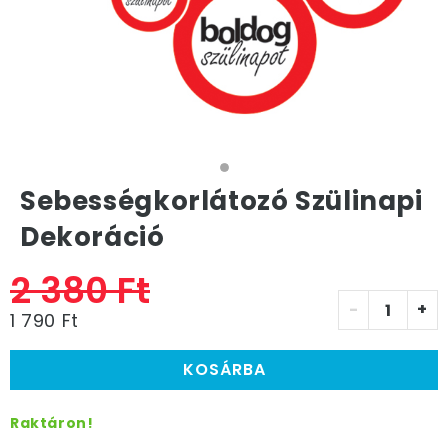
Sebességkorlátozó Szülinapi
Dekoráció
2 380 Ft
-
+
1 790 Ft
KOSÁRBA
Raktáron!