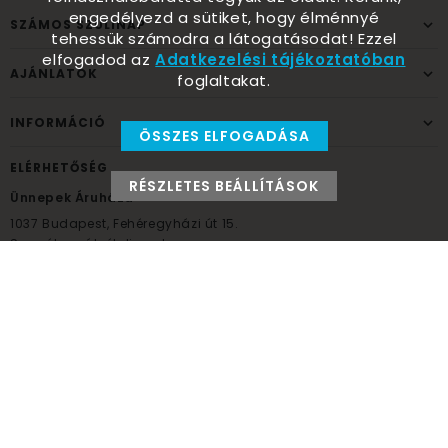
engedélyezd a sütiket, hogy élménnyé
SZÁMOS SZÜLINAP
tehessük számodra a látogatásodat! Ezzel
elfogadod az
Adatkezelési tájékoztatóban
AJÁNLATOK
foglaltakat.
INFORMÁCIÓ
ÖSSZES ELFOGADÁSA
ELÉRHETŐSÉG
RÉSZLETES BEÁLLÍTÁSOK
Ünnepek Áruháza
1037
Budapest,
Fehéregyházi út 15.
Személyes átvételi pont
NYITVATARTÁS
Kedd - Péntek: 10:00 - 18:00
Szombat: 9:00 - 14:00
Hétfő, vasárnap: ZÁRVA
+36 30 984 6955
unnepekaruhaza@bwh.hu