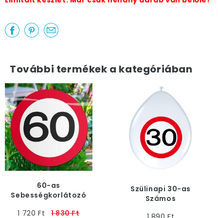
Limitált készlet. Már csak néhány darab van belőle!
További termékek a kategóriában
60-as
Szülinapi 30-as
Sebességkorlátozó
Számos
Születésnapi Parti
Sebességkorlátozó
1 720 Ft
1 830 Ft
Kerti Tábla
1 890 Ft