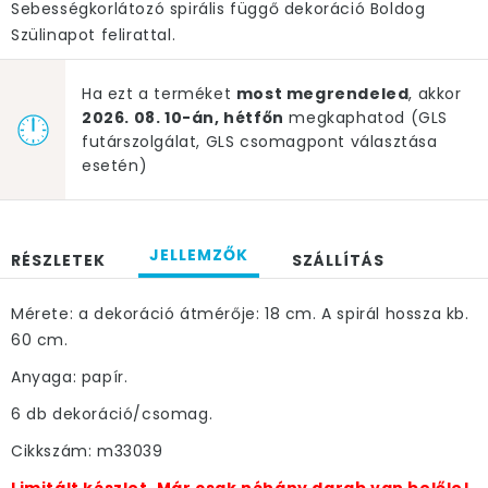
Sebességkorlátozó spirális függő dekoráció Boldog
Szülinapot felirattal.
Ha ezt a terméket
most megrendeled
, akkor
2026. 08. 10-án, hétfőn
megkaphatod (GLS
futárszolgálat, GLS csomagpont választása
esetén)
JELLEMZŐK
RÉSZLETEK
SZÁLLÍTÁS
Mérete: a dekoráció átmérője: 18 cm. A spirál hossza kb.
60 cm.
Anyaga: papír.
6 db dekoráció/csomag.
Cikkszám: m33039