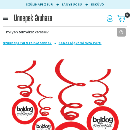
SZÜLINAPI ZSÚR
LÁNYBÚCSÚ
ESKÜVŐ
0
Szülinapi Parti Felnőtteknek
Sebességkorlátozó Parti