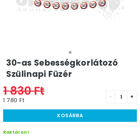
30-as Sebességkorlátozó
Szülinapi Füzér
1 830 Ft
-
+
1 780 Ft
KOSÁRBA
Raktáron!