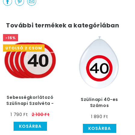
További termékek a kategóriában
-15%
UTOLSÓ 2 CSOM
Sebességkorlátozó
Szülinapi 40-es
Szülinapi Szalvéta -
Számos
40-es
Sebességkorlátozó
1 790 Ft
2 100 Ft
1 890 Ft
Lufi - 30 cm, 8 db
KOSÁRBA
KOSÁRBA