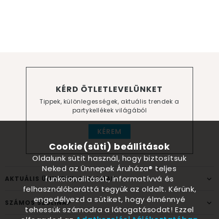
KÉRD ÖTLETLEVELÜNKET
Tippek, különlegességek, aktuális trendek a
partykellékek világából
KÉREM
Cookie(süti) beállítások
Oldalunk sütit használ, hogy biztosítsuk
Neked az Ünnepek Áruháza® teljes
funkcionalitását, informatívvá és
AKTUÁLIS ÜNNEPEK, ALKALMAK
felhasználóbaráttá tegyük az oldalt. Kérünk,
engedélyezd a sütiket, hogy élménnyé
SZÁMOS SZÜLINAP
tehessük számodra a látogatásodat! Ezzel