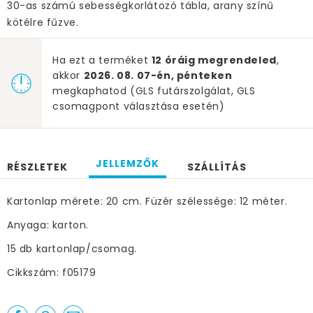
30-as számú sebességkorlátozó tábla, arany színű
kötélre fűzve.
Ha ezt a terméket
12 óráig megrendeled
,
akkor
2026. 08. 07-én, pénteken
megkaphatod (GLS futárszolgálat, GLS
csomagpont választása esetén)
JELLEMZŐK
RÉSZLETEK
SZÁLLÍTÁS
Kartonlap mérete: 20 cm. Füzér szélessége: 12 méter.
Anyaga: karton.
15 db kartonlap/csomag.
Cikkszám: f05179