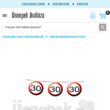
SZÜLINAPI ZSÚR
LÁNYBÚCSÚ
ESKÜVŐ
0
Szülinapi Parti Felnőtteknek
Sebességkorlátozó Parti