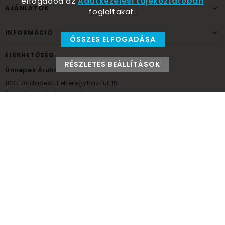
elfogadod az
Adatkezelési tájékoztatóban
AJÁNLATOK
foglaltakat.
INFORMÁCIÓ
ÖSSZES ELFOGADÁSA
ELÉRHETŐSÉG
RÉSZLETES BEÁLLÍTÁSOK
Ünnepek Áruháza
1037
Budapest,
Fehéregyházi út 15.
Személyes átvételi pont
NYITVATARTÁS
Kedd - Péntek: 10:00 - 18:00
Szombat: 9:00 - 14:00
Hétfő, vasárnap: ZÁRVA
+36 30 984 6955
unnepekaruhaza@bwh.hu
UnnepekAruhaza