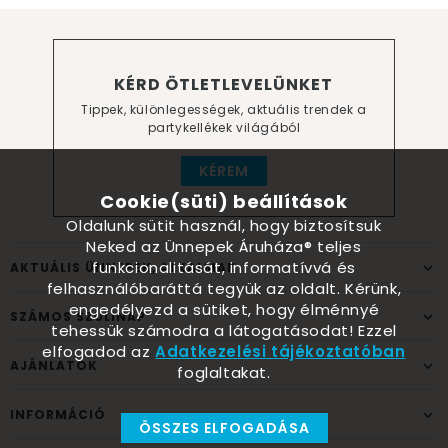
KÉRD ÖTLETLEVELÜNKET
Tippek, különlegességek, aktuális trendek a
partykellékek világából
KÉREM
Cookie(süti) beállítások
Oldalunk sütit használ, hogy biztosítsuk
Neked az Ünnepek Áruháza® teljes
funkcionalitását, informatívvá és
AKTUÁLIS ÜNNEPEK, ALKALMAK
felhasználóbaráttá tegyük az oldalt. Kérünk,
engedélyezd a sütiket, hogy élménnyé
SZÁMOS SZÜLINAP
tehessük számodra a látogatásodat! Ezzel
elfogadod az
Adatkezelési tájékoztatóban
AJÁNLATOK
foglaltakat.
INFORMÁCIÓ
ÖSSZES ELFOGADÁSA