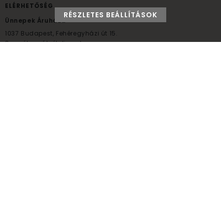
ELÉRHETŐSÉG
RÉSZLETES BEÁLLÍTÁSOK
Ünnepek Áruháza
1037
Budapest,
Fehéregyházi út 15.
Személyes átvételi pont
NYITVATARTÁS
Kedd - Péntek: 10:00 - 18:00
Szombat: 9:00 - 14:00
Hétfő, vasárnap: ZÁRVA
+36 30 984 6955
unnepekaruhaza@bwh.hu
UnnepekAruhaza
Ünnepek Áruháza © a partikellék specialista