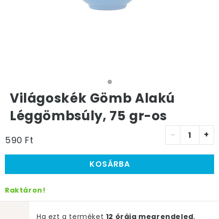
Világoskék Gömb Alakú
Léggömbsúly, 75 gr-os
-
+
590 Ft
KOSÁRBA
Raktáron!
Ha ezt a terméket
12 óráig megrendeled
,