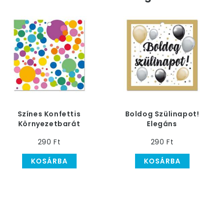
Színes Konfettis
Boldog Szülinapot!
Környezetbarát
Elegáns
Léggömbsúly
Környezetbarát
290 Ft
290 Ft
Léggömbsúly
KOSÁRBA
KOSÁRBA