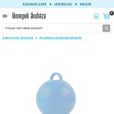
SZÜLINAPI ZSÚR
LÁNYBÚCSÚ
ESKÜVŐ
0
Dekorációs Anyagok
Általános Léggömbnehezék