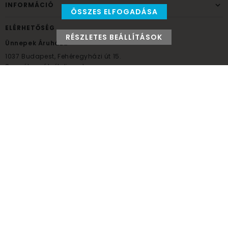
INFORMÁCIÓ
ÖSSZES ELFOGADÁSA
ELÉRHETŐSÉG
RÉSZLETES BEÁLLÍTÁSOK
Ünnepek Áruháza
1037
Budapest,
Fehéregyházi út 15.
Személyes átvételi pont
NYITVATARTÁS
Kedd - Péntek: 10:00 - 18:00
Szombat: 9:00 - 14:00
Hétfő, vasárnap: ZÁRVA
+36 30 984 6955
unnepekaruhaza@bwh.hu
UnnepekAruhaza
Ünnepek Áruháza © a partikellék specialista