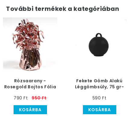
További termékek a kategóriában
Rózsaarany -
Fekete Gömb Alakú
Rosegold Bojtos Fólia
Léggömbsúly, 75 gr-
Léggömbsúly 170
os
790 Ft
950 Ft
590 Ft
gramm
KOSÁRBA
KOSÁRBA