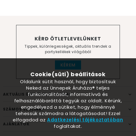
KÉRD ÖTLETLEVELÜNKET
Tippek, különlegességek, aktuális trendek a
partykellékek világából
KÉREM
Cookie(süti) beállítások
Oldalunk sütit használ, hogy biztosítsuk
Neked az Ünnepek Áruháza® teljes
funkcionalitását, informatívvá és
AKTUÁLIS ÜNNEPEK, ALKALMAK
felhasználóbaráttá tegyük az oldalt. Kérünk,
engedélyezd a sütiket, hogy élménnyé
SZÁMOS SZÜLINAP
tehessük számodra a látogatásodat! Ezzel
elfogadod az
Adatkezelési tájékoztatóban
AJÁNLATOK
foglaltakat.