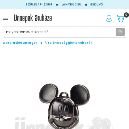
SZÜLINAPI ZSÚR
LÁNYBÚCSÚ
ESKÜVŐ
0
Dekorációs Anyagok
Általános Léggömbnehezék