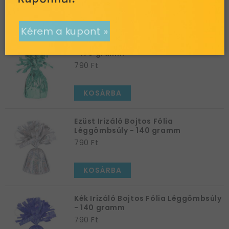
KOSÁRBA
Kérem a kupont »
Türkizkék Bojtos Fólia Léggömbsúly
- 170 gramm
790 Ft
Visszatérő vásárló vagyok »
KOSÁRBA
Ezüst Irizáló Bojtos Fólia
Léggömbsúly - 140 gramm
790 Ft
KOSÁRBA
Kék Irizáló Bojtos Fólia Léggömbsúly
- 140 gramm
790 Ft