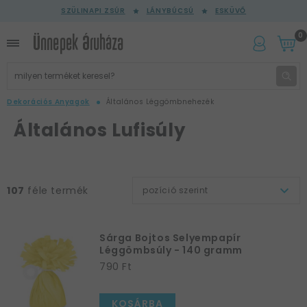
SZÜLINAPI ZSÚR
LÁNYBÚCSÚ
ESKÜVŐ
0
Dekorációs Anyagok
Általános Léggömbnehezék
Általános Lufisúly
107
féle termék
pozíció szerint
Sárga Bojtos Selyempapír
Léggömbsúly - 140 gramm
790 Ft
KOSÁRBA