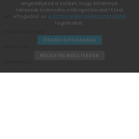
engedélyezd a sütiket, hogy élménnyé
tehessük számodra a látogatásodat! Ezzel
elfogadod az
Adatkezelési tájékoztatóban
AKTUÁLIS ÜNNEPEK, ALKALMAK
foglaltakat.
SZÁMOS SZÜLINAP
ÖSSZES ELFOGADÁSA
AJÁNLATOK
RÉSZLETES BEÁLLÍTÁSOK
INFORMÁCIÓ
ELÉRHETŐSÉG
Ünnepek Áruháza
1037
Budapest,
Fehéregyházi út 15.
Személyes átvételi pont
NYITVATARTÁS
Kedd - Péntek: 10:00 - 18:00
Szombat: 9:00 - 14:00
Hétfő, vasárnap: ZÁRVA