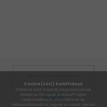
KÉRD ÖTLETLEVELÜNKET
Tippek, különlegességek, aktuális trendek a
Cookie(süti) beállítások
partykellékek világából
Oldalunk sütit használ, hogy biztosítsuk
Neked az Ünnepek Áruháza® teljes
KÉREM
funkcionalitását, informatívvá és
felhasználóbaráttá tegyük az oldalt. Kérünk,