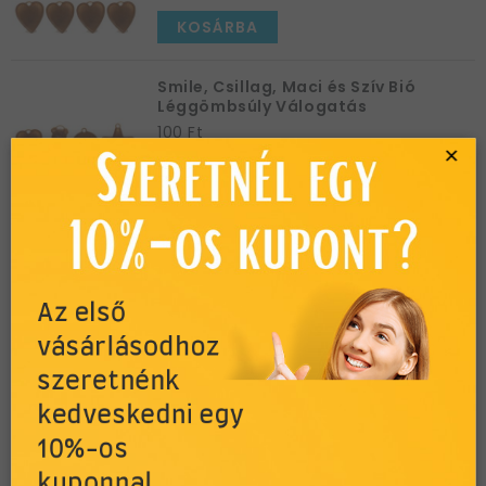
KOSÁRBA
Smile, Csillag, Maci és Szív Bió
Léggömbsúly Válogatás
100 Ft
×
KOSÁRBA
Pasztel Zöld Bojtos Selyempapír
Léggömbsúly - 170 gramm
920 Ft
Az első
vásárlásodhoz
KOSÁRBA
szeretnénk
kedveskedni egy
Pasztel Krém Fehér Bojtos
Selyempapír Léggömbsúly - 170
10%-os
gramm
920 Ft
kuponnal.