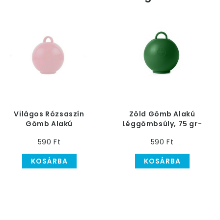
Világos Rózsaszín
Zöld Gömb Alakú
Gömb Alakú
Léggömbsúly, 75 gr-
Léggömbsúly, 75 gr-
os
590 Ft
590 Ft
os
KOSÁRBA
KOSÁRBA