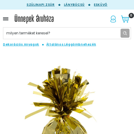
SZÜLINAPI ZSÚR
LÁNYBÚCSÚ
ESKÜVŐ
0
Dekorációs Anyagok
Általános Léggömbnehezék