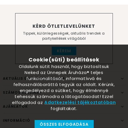
KÉRD ÖTLETLEVELÜNKET
Tippek, különlegességek, aktuális trendek a
partykellékek világából
KÉREM
Cookie(süti) beállítások
Oldalunk sütit használ, hogy biztosítsuk
Neked az Ünnepek Áruháza® teljes
funkcionalitását, informatívvá és
AKTUÁLIS ÜNNEPEK, ALKALMAK
felhasználóbaráttá tegyük az oldalt. Kérünk,
engedélyezd a sütiket, hogy élménnyé
SZÁMOS SZÜLINAP
tehessük számodra a látogatásodat! Ezzel
elfogadod az
Adatkezelési tájékoztatóban
AJÁNLATOK
foglaltakat.
INFORMÁCIÓ
ÖSSZES ELFOGADÁSA