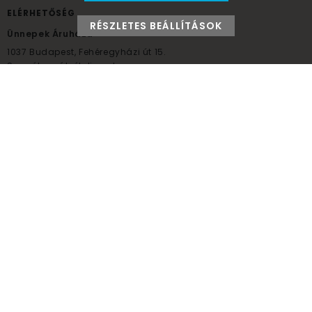
ELÉRHETŐSÉG
RÉSZLETES BEÁLLÍTÁSOK
Ünnepek Áruháza
1037
Budapest,
Fehéregyházi út 15.
Személyes átvételi pont
NYITVATARTÁS
Kedd - Péntek: 10:00 - 18:00
Szombat: 9:00 - 14:00
Hétfő, vasárnap: ZÁRVA
+36 30 984 6955
unnepekaruhaza@bwh.hu
UnnepekAruhaza
Ünnepek Áruháza © a partikellék specialista