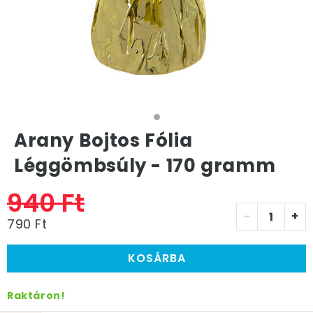
Arany Bojtos Fólia
Léggömbsúly - 170 gramm
940 Ft
-
+
790 Ft
KOSÁRBA
Raktáron!