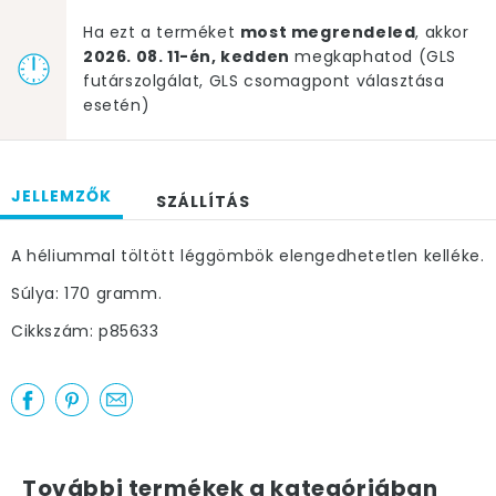
Ha ezt a terméket
most megrendeled
, akkor
2026. 08. 11-én, kedden
megkaphatod (GLS
futárszolgálat, GLS csomagpont választása
esetén)
JELLEMZŐK
SZÁLLÍTÁS
A héliummal töltött léggömbök elengedhetetlen kelléke.
Súlya: 170 gramm.
Cikkszám: p85633
További termékek a kategóriában