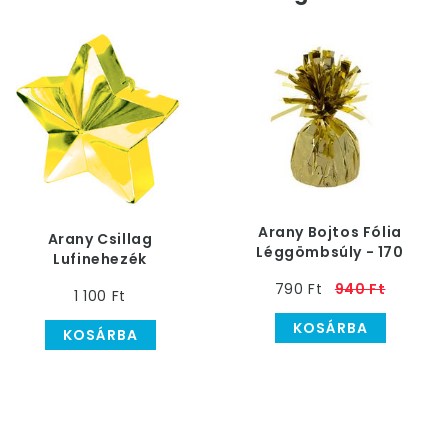
Arany Bojtos Fólia
Arany Csillag
Léggömbsúly - 170
Lufinehezék
gramm
790 Ft
940 Ft
1 100 Ft
KOSÁRBA
KOSÁRBA