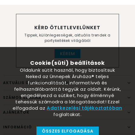
KÉRD ÖTLETLEVELÜNKET
Tippek, különlegességek, aktuális trendek a
partykellékek világából
KÉREM
Cookie(süti) beállítások
Oldalunk sütit használ, hogy biztosítsuk
Neked az Ünnepek Áruháza® teljes
funkcionalitását, informatívvá és
AKTUÁLIS ÜNNEPEK, ALKALMAK
felhasználóbaráttá tegyük az oldalt. Kérünk,
engedélyezd a sütiket, hogy élménnyé
SZÁMOS SZÜLINAP
tehessük számodra a látogatásodat! Ezzel
elfogadod az
Adatkezelési tájékoztatóban
AJÁNLATOK
foglaltakat.
INFORMÁCIÓ
ÖSSZES ELFOGADÁSA