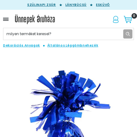
SZÜLINAPI ZSÚR
LÁNYBÚCSÚ
ESKÜVŐ
0
Dekorációs Anyagok
Általános Léggömbnehezék