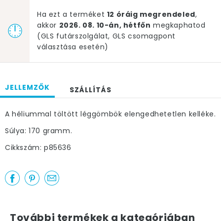
Ha ezt a terméket
12 óráig megrendeled
,
akkor
2026. 08. 10-án, hétfőn
megkaphatod
(GLS futárszolgálat, GLS csomagpont
választása esetén)
JELLEMZŐK
SZÁLLÍTÁS
A héliummal töltött léggömbök elengedhetetlen kelléke.
Súlya: 170 gramm.
Cikkszám: p85636
További termékek a kategóriában