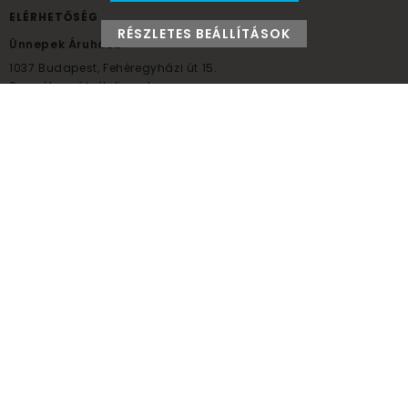
ELÉRHETŐSÉG
RÉSZLETES BEÁLLÍTÁSOK
Ünnepek Áruháza
1037
Budapest,
Fehéregyházi út 15.
Személyes átvételi pont
NYITVATARTÁS
Kedd - Péntek: 10:00 - 18:00
Szombat: 9:00 - 14:00
Hétfő, vasárnap: ZÁRVA
+36 30 984 6955
unnepekaruhaza@bwh.hu
UnnepekAruhaza
Ünnepek Áruháza © a partikellék specialista