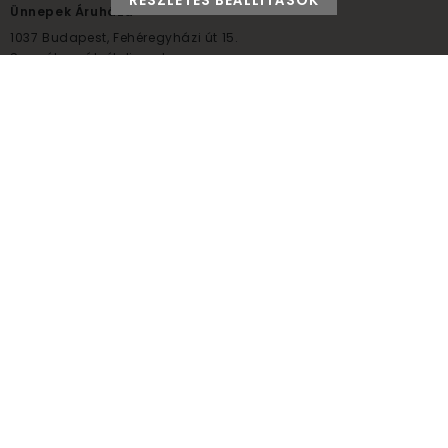
RÉSZLETES BEÁLLÍTÁSOK
Ünnepek Áruháza
1037
Budapest,
Fehéregyházi út 15.
Személyes átvételi pont
NYITVATARTÁS
Kedd - Péntek: 10:00 - 18:00
Szombat: 9:00 - 14:00
Hétfő, vasárnap: ZÁRVA
+36 30 984 6955
unnepekaruhaza@bwh.hu
UnnepekAruhaza
Ünnepek Áruháza © a partikellék specialista