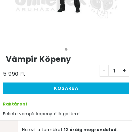
Vámpír Köpeny
-
+
5 990 Ft
KOSÁRBA
Raktáron!
Fekete vámpír köpeny álló gallérral.
Ha ezt a terméket
12 óráig megrendeled
,