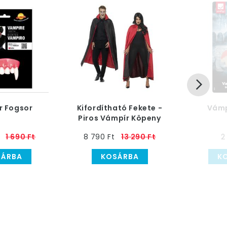
r Fogsor
Kifordítható Fekete -
Vámp
Piros Vámpír Köpeny
1 690 Ft
8 790 Ft
13 290 Ft
2
SÁRBA
KOSÁRBA
K