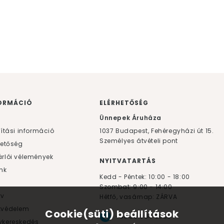
ORMÁCIÓ
ELÉRHETŐSÉG
F
Ünnepek Áruháza
lítási információ
1037
Budapest,
Fehéregyházi út 15.
Személyes átvételi pont
hetőség
rlói vélemények
NYITVATARTÁS
nk
Kedd - Péntek: 10:00 - 18:00
Szombat: 9:00 - 14:00
yv
Hétfő, vasárnap: ZÁRVA
tvédelem
Cookie(süti) beállítások
+36 30 984 6955
kereskedés