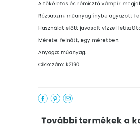
A tökéletes és rémisztő vámpír megje
Rózsaszín, műanyag ínybe ágyazott fe
Használat előtt javasolt vízzel letisztít
Mérete: felnőtt, egy méretben.
Anyaga: műanyag.
Cikkszám: k2190
További termékek a k