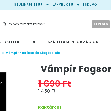
SZÜLINAPI ZSÚR
LÁNYBÚCSÚ
ESKÜVŐ
KERESÉS
RTYKELLÉK
LUFI
SZÁLLÍTÁSI INFORMÁCIÓK
B
n
Vámpír Kellékek és Kiegészítők
Vámpír Fogso
1 690 Ft
1 450 Ft
Raktáron!