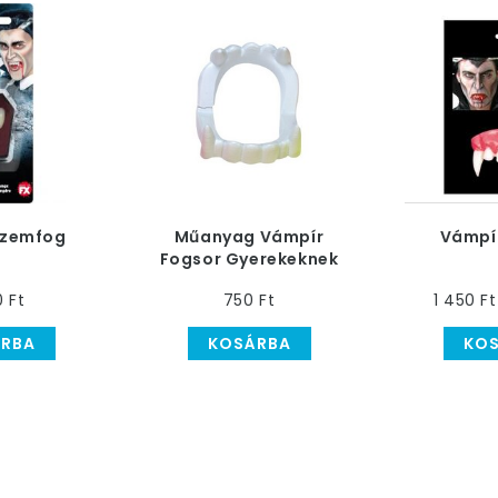
Szemfog
Műanyag Vámpír
Vámpí
Fogsor Gyerekeknek
0 Ft
750 Ft
1 450 Ft
RBA
KOSÁRBA
KO