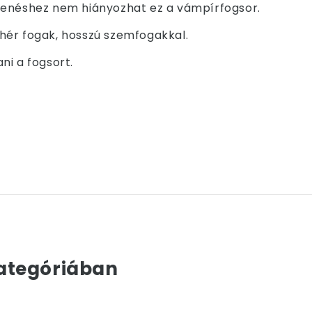
lenéshez nem hiányozhat ez a vámpírfogsor.
hér fogak, hosszú szemfogakkal.
ani a fogsort.
ategóriában