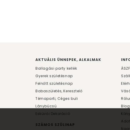
AKTUÁLIS ÜNNEPEK, ALKALMAK
INF
Ballagási party kellék
ÁSZ
Gyerek születésnap
Szál
Felnőtt születésnap
Elér
Babaszületés, Keresztelő
Vásá
Témaparti, Céges buli
Rólu
Lánybúcsú
Blog
Esküvői Dekoráció
Kön
Ada
SZÁMOS SZÜLINAP
Nagy