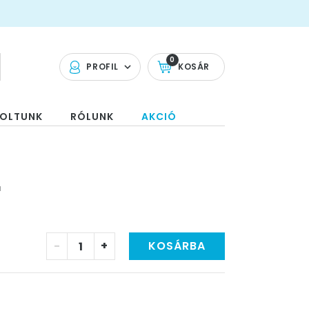
0
PROFIL
KOSÁR
OLTUNK
RÓLUNK
AKCIÓ
r
-
+
KOSÁRBA