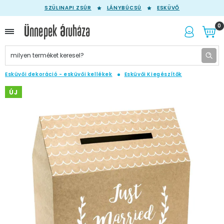
SZÜLINAPI ZSÚR
LÁNYBÚCSÚ
ESKÜVŐ
0
Esküvői dekoráció - esküvői kellékek
Esküvői Kiegészítők
ÚJ