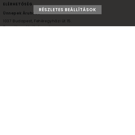
ELÉRHETŐSÉG
RÉSZLETES BEÁLLÍTÁSOK
Ünnepek Áruháza
1037
Budapest,
Fehéregyházi út 15.
Személyes átvételi pont
NYITVATARTÁS
Kedd - Péntek: 10:00 - 18:00
Szombat: 9:00 - 14:00
Hétfő, vasárnap: ZÁRVA
+36 30 984 6955
unnepekaruhaza@bwh.hu
UnnepekAruhaza
Ünnepek Áruháza © a partikellék specialista