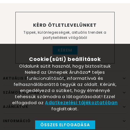
KÉRD ÖTLETLEVELÜNKET
Tippek, különlegességek, aktuális trendek a
partykellékek világából
KÉREM
Cookie(süti) beállítások
Oldalunk sütit használ, hogy biztosítsuk
Neked az Ünnepek Áruháza® teljes
funkcionalitását, informatívvá és
AKTUÁLIS ÜNNEPEK, ALKALMAK
felhasználóbaráttá tegyük az oldalt. Kérünk,
engedélyezd a sütiket, hogy élménnyé
SZÁMOS SZÜLINAP
tehessük számodra a látogatásodat! Ezzel
elfogadod az
Adatkezelési tájékoztatóban
AJÁNLATOK
foglaltakat.
INFORMÁCIÓ
ÖSSZES ELFOGADÁSA