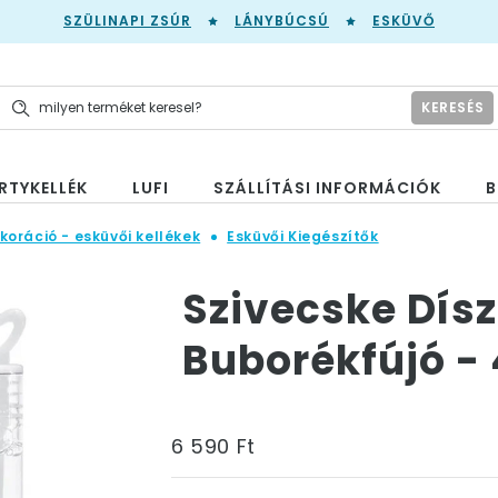
SZÜLINAPI ZSÚR
LÁNYBÚCSÚ
ESKÜVŐ
KERESÉS
RTYKELLÉK
LUFI
SZÁLLÍTÁSI INFORMÁCIÓK
B
koráció - esküvői kellékek
Esküvői Kiegészítők
Szivecske Dísz
Buborékfújó -
6 590 Ft