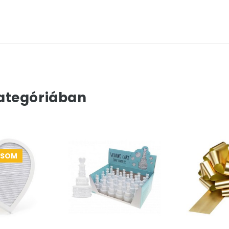
ategóriában
CSOM