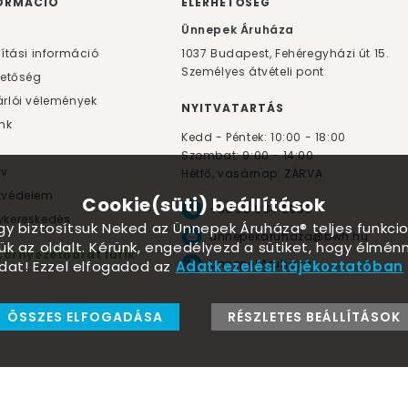
ORMÁCIÓ
ELÉRHETŐSÉG
F
Ünnepek Áruháza
lítási információ
1037
Budapest,
Fehéregyházi út 15.
Személyes átvételi pont
hetőség
rlói vélemények
NYITVATARTÁS
nk
Kedd - Péntek: 10:00 - 18:00
Szombat: 9:00 - 14:00
yv
Hétfő, vasárnap: ZÁRVA
tvédelem
Cookie(süti) beállítások
+36 30 984 6955
kereskedés
ogy biztosítsuk Neked az Ünnepek Áruháza® teljes funkcio
unnepekaruhaza@bwh.hu
ük az oldalt. Kérünk, engedélyezd a sütiket, hogy élmé
Környezetbarát lufik
UnnepekAruhaza
dat! Ezzel elfogadod az
Adatkezelési tájékoztatóban
ÖSSZES ELFOGADÁSA
RÉSZLETES BEÁLLÍTÁSOK