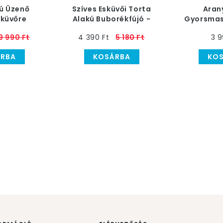
kú Üzenő
Szíves Esküvői Torta
Aran
sküvőre
Alakú Buborékfújó -
Gyorsmas
24 db-os
9 990 Ft
4 390 Ft
5 180 Ft
3 9
RBA
KOSÁRBA
KO