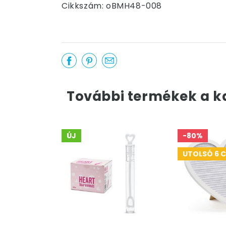
Cikkszám: oBMH48-008
További termékek a k
ÚJ
-80%
UTOLSÓ 6 