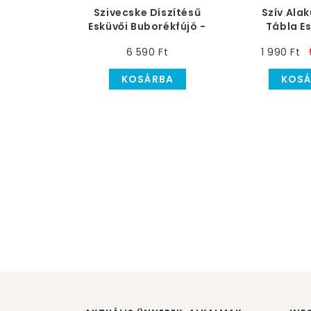
Szivecske Díszítésű
Szív Ala
Esküvői Buborékfújó -
Tábla E
48 db-os
6 590 Ft
1 990 Ft
KOSÁRBA
KOSÁ