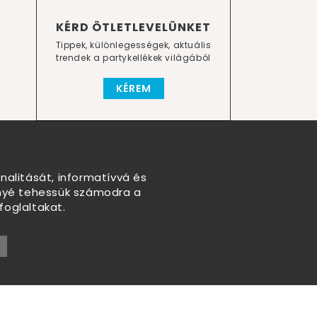
KÉRD ÖTLETLEVELÜNKET
Tippek, különlegességek, aktuális
trendek a partykellékek világából
KÉREM
nalitását, informatívvá és
nnyé tehessük számodra a
foglaltakat.