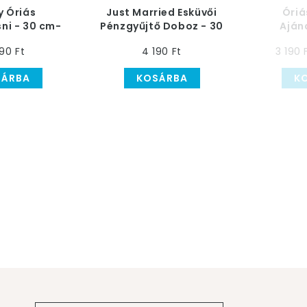
y Óriás
Just Married Esküvői
Óriá
ni - 30 cm-
Pénzgyűjtő Doboz - 30
Aján
es
cm x 30 cm x 17 cm
90 Ft
4 190 Ft
3 190 
SÁRBA
KOSÁRBA
K