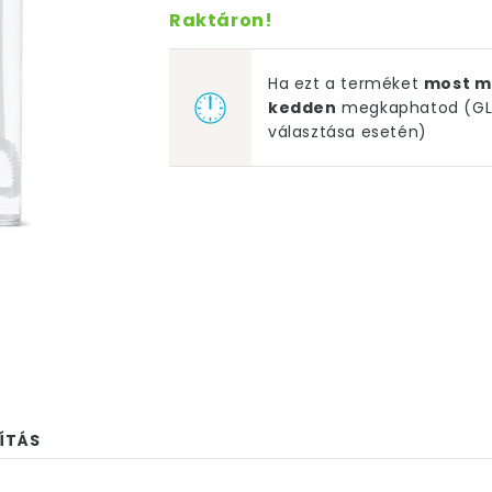
Raktáron!
Ha ezt a terméket
most m
kedden
megkaphatod (GLS
választása esetén)
ÍTÁS