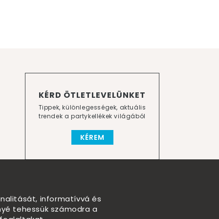
KÉRD ÖTLETLEVELÜNKET
Tippek, különlegességek, aktuális
trendek a partykellékek világából
KÉREM
nalitását, informatívvá és
nnyé tehessük számodra a