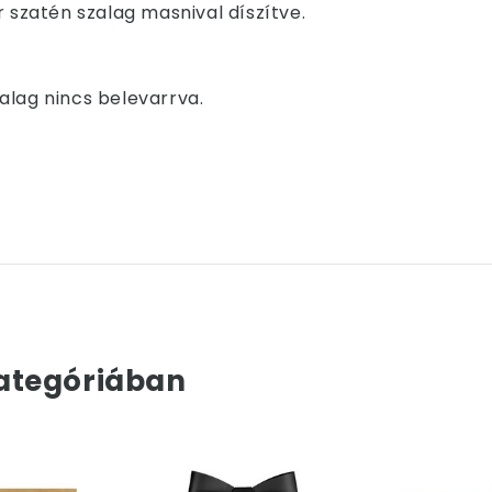
r szatén szalag masnival díszítve.
alag nincs belevarrva.
ategóriában