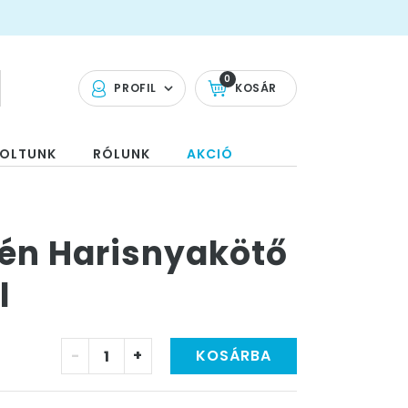
0
PROFIL
KOSÁR
OLTUNK
RÓLUNK
AKCIÓ
tén Harisnyakötő
l
-
+
KOSÁRBA