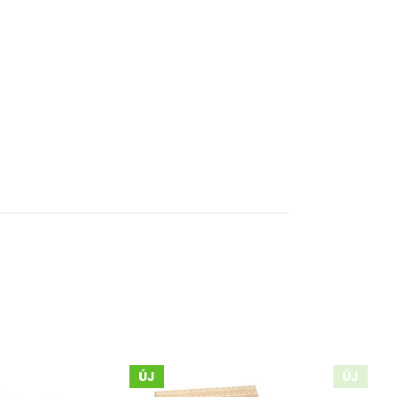
ÚJ
ÚJ