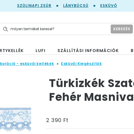
SZÜLINAPI ZSÚR
LÁNYBÚCSÚ
ESKÜVŐ
KERESÉS
RTYKELLÉK
LUFI
SZÁLLÍTÁSI INFORMÁCIÓK
B
koráció - esküvői kellékek
Esküvői Kiegészítők
Türkizkék Sza
Fehér Masniva
2 390 Ft