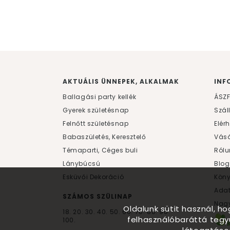
AKTUÁLIS ÜNNEPEK, ALKALMAK
INF
Ballagási party kellék
ÁSZ
Gyerek születésnap
Szál
Felnőtt születésnap
Elér
Babaszületés, Keresztelő
Vásá
Témaparti, Céges buli
Rólu
Lánybúcsú
Blog
Esküvői Dekoráció
Kön
Ada
SZÁMOS SZÜLINAP
Nagy
Oldalunk sütit használ, h
18.
20.
30.
40.
50.
60.
70.
80.
90.
felhasználóbaráttá tegy
100.