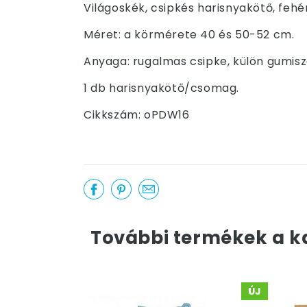
Világoskék, csipkés harisnyakötő, fehé
Méret: a körmérete 40 és 50-52 cm.
Anyaga: rugalmas csipke, külön gumisz
1 db harisnyakötő/csomag.
Cikkszám: oPDW16
További termékek a k
ÚJ