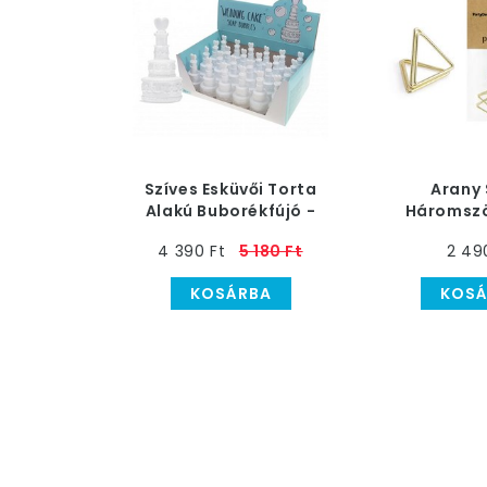
Szíves Esküvői Torta
Arany 
Alakú Buborékfújó -
Háromszö
24 db-os
Ültetőkárt
4 390 Ft
5 180 Ft
2 49
10 d
KOSÁRBA
KOSÁ