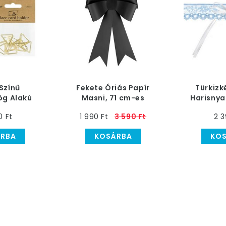
Színű
Fekete Óriás Papír
Türkizk
g Alakú
Masni, 71 cm-es
Harisnya
ya Tartó -
Mas
0 Ft
1 990 Ft
3 590 Ft
2 3
b-os
RBA
KOSÁRBA
KO