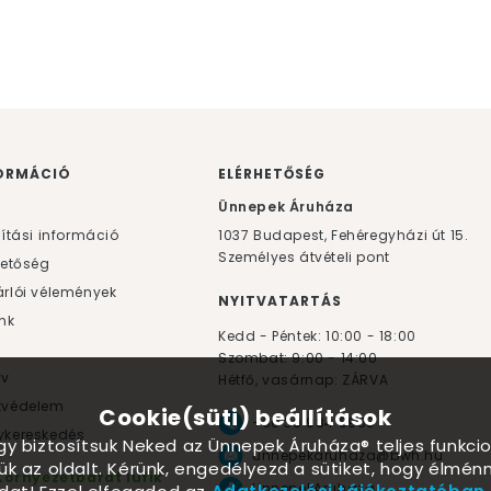
ORMÁCIÓ
ELÉRHETŐSÉG
F
Ünnepek Áruháza
lítási információ
1037
Budapest,
Fehéregyházi út 15.
Személyes átvételi pont
hetőség
rlói vélemények
NYITVATARTÁS
nk
Kedd - Péntek: 10:00 - 18:00
Szombat: 9:00 - 14:00
yv
Hétfő, vasárnap: ZÁRVA
tvédelem
Cookie(süti) beállítások
+36 30 984 6955
kereskedés
ogy biztosítsuk Neked az Ünnepek Áruháza® teljes funkcio
unnepekaruhaza@bwh.hu
ük az oldalt. Kérünk, engedélyezd a sütiket, hogy élmé
Környezetbarát lufik
UnnepekAruhaza