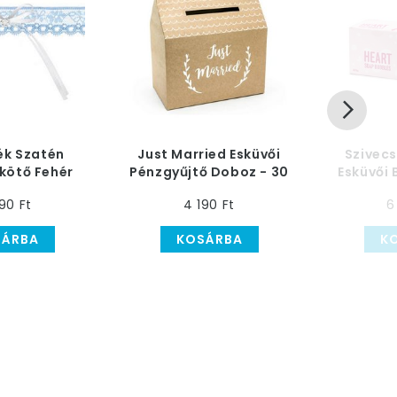
ék Szatén
Just Married Esküvői
Szivecs
kötő Fehér
Pénzgyűjtő Doboz - 30
Esküvői 
nival
cm x 30 cm x 17 cm
48
90 Ft
4 190 Ft
6
SÁRBA
KOSÁRBA
K