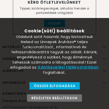
KÉRD ÖTLETLEVELÜNKET
Tippek, különlegességek, aktuális trendek a
partykellékek világából
KÉREM
Cookie(süti) beállítások
Oldalunk sütit használ, hogy biztosítsuk
Neked az Ünnepek Áruháza® teljes
funkcionalitását, informatívvá és
AKTUÁLIS ÜNNEPEK, ALKALMAK
felhasználóbaráttá tegyük az oldalt. Kérünk,
engedélyezd a sütiket, hogy élménnyé
SZÁMOS SZÜLINAP
tehessük számodra a látogatásodat! Ezzel
elfogadod az
Adatkezelési tájékoztatóban
AJÁNLATOK
foglaltakat.
INFORMÁCIÓ
ÖSSZES ELFOGADÁSA
ELÉRHETŐSÉG
RÉSZLETES BEÁLLÍTÁSOK
Ünnepek Áruháza
1037
Budapest,
Fehéregyházi út 15.