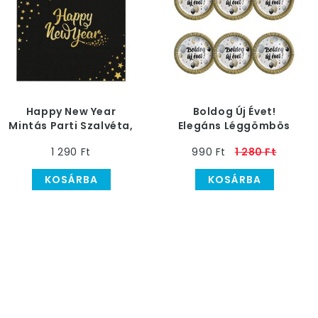
Happy New Year
Boldog Új Évet!
Mintás Parti Szalvéta,
Elegáns Léggömbös
10 db-os
Szilveszteri Papír
1 290 Ft
990 Ft
1 280 Ft
Tányér
KOSÁRBA
KOSÁRBA