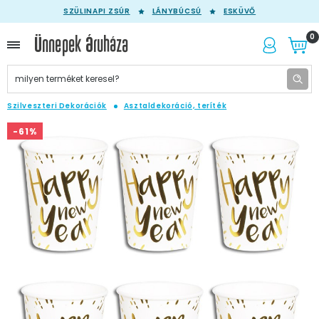
SZÜLINAPI ZSÚR
LÁNYBÚCSÚ
ESKÜVŐ
0
Szilveszteri Dekorációk
Asztaldekoráció, teríték
-61%