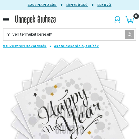
SZÜLINAPI ZSÚR
LÁNYBÚCSÚ
ESKÜVŐ
0
Szilveszteri Dekorációk
Asztaldekoráció, teríték