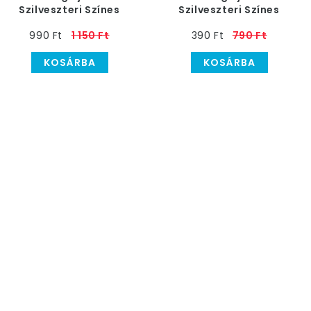
Szilveszteri Színes
Szilveszteri Színes
Parti Papír Tányér
Papír Pohár
990 Ft
1 150 Ft
390 Ft
790 Ft
KOSÁRBA
KOSÁRBA