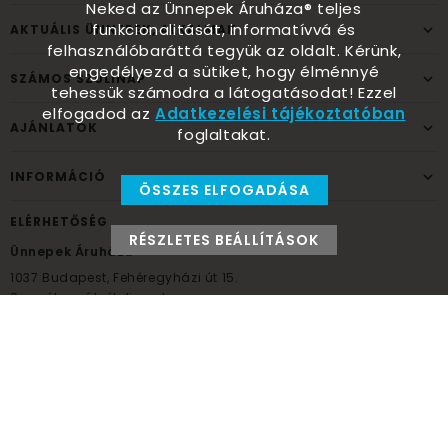
Neked az Ünnepek Áruháza® teljes
funkcionalitását, informatívvá és
AKTUÁLIS ÜNNEPEK, ALKALMAK
felhasználóbaráttá tegyük az oldalt. Kérünk,
engedélyezd a sütiket, hogy élménnyé
SZÁMOS SZÜLINAP
tehessük számodra a látogatásodat! Ezzel
elfogadod az
Adatkezelési tájékoztatóban
AJÁNLATOK
foglaltakat.
INFORMÁCIÓ
ÖSSZES ELFOGADÁSA
ELÉRHETŐSÉG
RÉSZLETES BEÁLLÍTÁSOK
Ünnepek Áruháza
1037
Budapest,
Fehéregyházi út 15.
Személyes átvételi pont
NYITVATARTÁS
Kedd - Péntek: 10:00 - 18:00
Szombat: 9:00 - 14:00
Hétfő, vasárnap: ZÁRVA