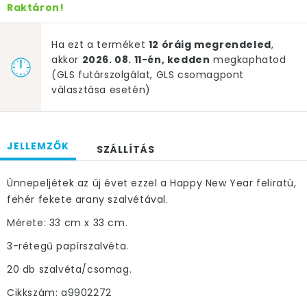
Raktáron!
Ha ezt a terméket
12 óráig megrendeled
,
akkor
2026. 08. 11-én, kedden
megkaphatod
(GLS futárszolgálat, GLS csomagpont
választása esetén)
JELLEMZŐK
SZÁLLÍTÁS
Ünnepeljétek az új évet ezzel a Happy New Year feliratú,
fehér fekete arany szalvétával.
Mérete: 33 cm x 33 cm.
3-rétegű papírszalvéta.
20 db szalvéta/csomag.
Cikkszám: a9902272