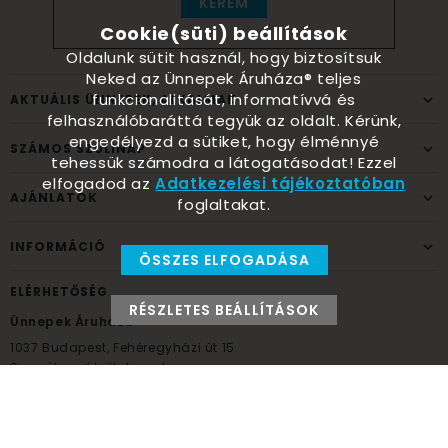
KÉREM
Cookie(süti) beállítások
Oldalunk sütit használ, hogy biztosítsuk
Neked az Ünnepek Áruháza® teljes
funkcionalitását, informatívvá és
AKTUÁLIS ÜNNEPEK, ALKALMAK
felhasználóbaráttá tegyük az oldalt. Kérünk,
engedélyezd a sütiket, hogy élménnyé
SZÁMOS SZÜLINAP
tehessük számodra a látogatásodat! Ezzel
elfogadod az
Adatkezelési tájékoztatóban
AJÁNLATOK
foglaltakat.
INFORMÁCIÓ
ÖSSZES ELFOGADÁSA
ELÉRHETŐSÉG
RÉSZLETES BEÁLLÍTÁSOK
Ünnepek Áruháza
1037
Budapest,
Fehéregyházi út 15.
Személyes átvételi pont
NYITVATARTÁS
Kedd - Péntek: 10:00 - 18:00