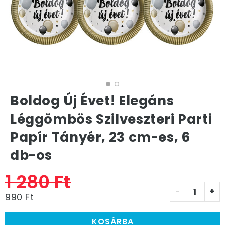
Boldog Új Évet! Elegáns
Léggömbös Szilveszteri Parti
Papír Tányér, 23 cm-es, 6
db-os
1 280 Ft
-
+
990 Ft
KOSÁRBA