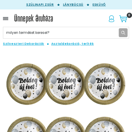
SZÜLINAPI ZSÚR
LÁNYBÚCSÚ
ESKÜVŐ
0
Szilveszteri Dekorációk
Asztaldekoráció, teríték