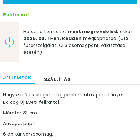
Raktáron!
Ha ezt a terméket
most megrendeled
, akkor
2026. 08. 11-én, kedden
megkaphatod (GLS
futárszolgálat, GLS csomagpont választása
esetén)
JELLEMZŐK
SZÁLLÍTÁS
Nagyszerű és elegáns léggömb mintás parti tányér,
Boldog Új Évet! felirattal.
Mérete: 23 cm.
Anyaga: papír.
6 db tányér/csomag.