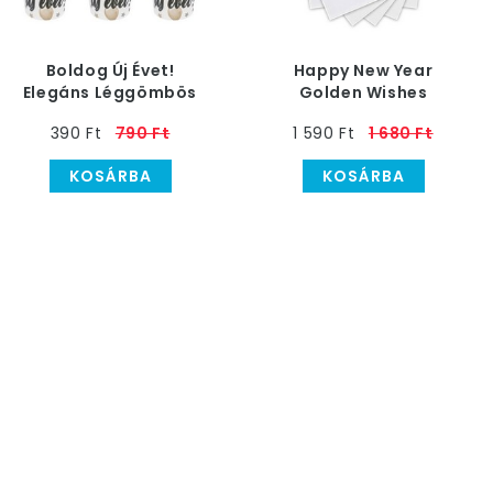
Boldog Új Évet!
Happy New Year
Elegáns Léggömbös
Golden Wishes
Papír Pohár
Szalvéta Szilveszterre
390 Ft
790 Ft
1 590 Ft
1 680 Ft
KOSÁRBA
KOSÁRBA