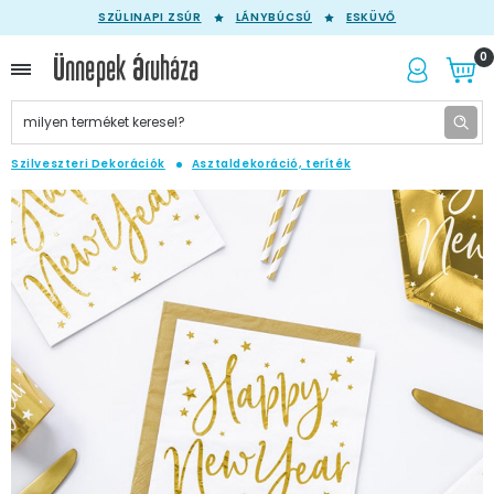
SZÜLINAPI ZSÚR
LÁNYBÚCSÚ
ESKÜVŐ
0
Szilveszteri Dekorációk
Asztaldekoráció, teríték