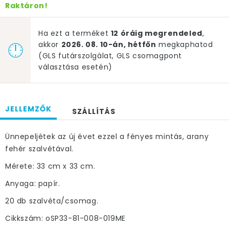
Raktáron!
Ha ezt a terméket
12 óráig megrendeled
,
akkor
2026. 08. 10-án, hétfőn
megkaphatod
(GLS futárszolgálat, GLS csomagpont
választása esetén)
JELLEMZŐK
SZÁLLÍTÁS
Ünnepeljétek az új évet ezzel a fényes mintás, arany
fehér szalvétával.
Mérete: 33 cm x 33 cm.
Anyaga: papír.
20 db szalvéta/csomag.
Cikkszám: oSP33-81-008-019ME