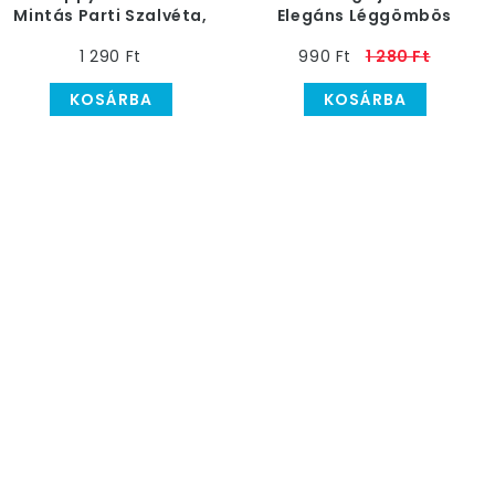
Mintás Parti Szalvéta,
Elegáns Léggömbös
10 db-os
Szilveszteri Papír
1 290 Ft
990 Ft
1 280 Ft
Tányér
KOSÁRBA
KOSÁRBA