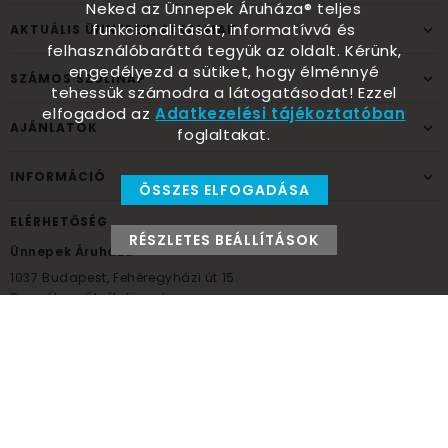
Neked az Ünnepek Áruháza® teljes
funkcionalitását, informatívvá és
AKTUÁLIS ÜNNEPEK, ALKALMAK
felhasználóbaráttá tegyük az oldalt. Kérünk,
engedélyezd a sütiket, hogy élménnyé
SZÁMOS SZÜLINAP
tehessük számodra a látogatásodat! Ezzel
elfogadod az
Adatkezelési tájékoztatóban
AJÁNLATOK
foglaltakat.
INFORMÁCIÓ
ÖSSZES ELFOGADÁSA
ELÉRHETŐSÉG
RÉSZLETES BEÁLLÍTÁSOK
Ünnepek Áruháza
1037
Budapest,
Fehéregyházi út 15.
Személyes átvételi pont
NYITVATARTÁS
Kedd - Péntek: 10:00 - 18:00
Szombat: 9:00 - 14:00
Hétfő, vasárnap: ZÁRVA