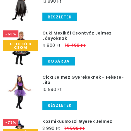
13 890 Ft
RÉSZLETEK
Cuki Mexikói Csontváz Jelmez
-53%
Lányoknak
UTOLSÓ 3
4 900 Ft
10 490 Ft
CSOM
KOSÁRBA
Cica Jelmez Gyerekeknek - Fekete-
Lila
10 990 Ft
RÉSZLETEK
Kozmikus Boszi Gyerek Jelmez
-73%
3 990 Ft
14 590 Ft