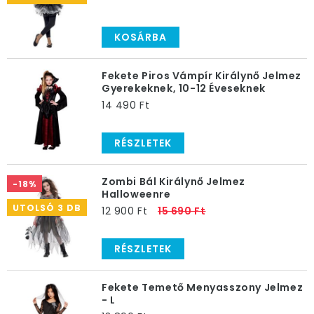
be a böngésződbe, hogy
halloween jelmez lányoknak
vagy halloween jelmez ötletek lányoknak, és számos
KOSÁRBA
találat közül válogathatsz majd. De a legjobb és
legegyszerűbb megoldás, ha felkeresed az Ünnepek
Áruháza oldalát vagy mintaboltját, ahol halloween
Fekete Piros Vámpír Királynő Jelmez
Gyerekeknek, 10-12 Éveseknek
jelmez lányoknak és fiúknak is megtalálható széles
14 490 Ft
választékban.
RÉSZLETEK
Zombi Bál Királynő Jelmez
-18%
Halloweenre
UTOLSÓ 3 DB
12 900 Ft
15 690 Ft
RÉSZLETEK
Fekete Temető Menyasszony Jelmez
- L