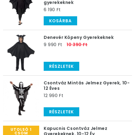
gyerekeknek
6 190 Ft
KOSÁRBA
Denevér Köpeny Gyerekeknek
9 990 Ft
10 390 Ft
RÉSZLETEK
Csontváz Mintás Jelmez Gyerek, 10-
12 Éves
12 990 Ft
RÉSZLETEK
Kapucnis Csontváz Jelmez
UTOLSÓ 1
CSOM
Gyerekeknek, 10-12 Év