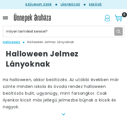
SZÜLINAPI ZSÚR
LÁNYBÚCSÚ
ESKÜVŐ
0
Halloween
Halloween Jelmez Lányoknak
Halloween Jelmez
Lányoknak
Ha halloween, akkor beöltözés. Az utóbbi években már
szinte minden iskola és óvoda rendez halloween
beöltözős bulit, ugyanúgy, mint farsangkor. Csak
ilyenkor kicsit más jellegű jelmezbe bújnak a kicsik és
nagyok.
Hogyan válasszunk halloween jelmezt