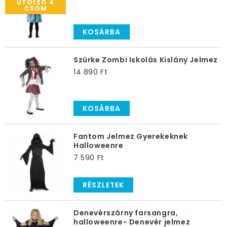
UTOLSÓ 4
CSOM
KOSÁRBA
Szürke Zombi Iskolás Kislány Jelmez
14 890 Ft
KOSÁRBA
Fantom Jelmez Gyerekeknek
Halloweenre
7 590 Ft
RÉSZLETEK
Denevérszárny farsangra,
halloweenre- Denevér jelmez