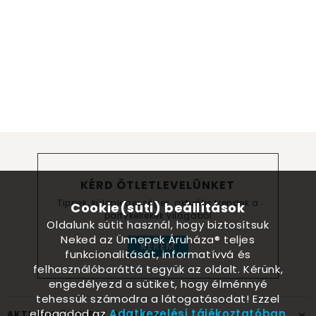
KÉRD ÖTLETLEVELÜNKET
Tippek, különlegességek, aktuális trendek a
Cookie(süti) beállítások
partykellékek világából
Oldalunk sütit használ, hogy biztosítsuk
Neked az Ünnepek Áruháza® teljes
KÉREM
funkcionalitását, informatívvá és
felhasználóbaráttá tegyük az oldalt. Kérünk,
engedélyezd a sütiket, hogy élménnyé
tehessük számodra a látogatásodat! Ezzel
elfogadod az
Adatkezelési tájékoztatóban
AKTUÁLIS ÜNNEPEK, ALKALMAK