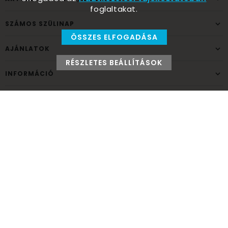
foglaltakat.
SZÁMOS SZÜLINAP
ÖSSZES ELFOGADÁSA
AJÁNLATOK
RÉSZLETES BEÁLLÍTÁSOK
INFORMÁCIÓ
ELÉRHETŐSÉG
Ünnepek Áruháza
1037
Budapest,
Fehéregyházi út 15.
Személyes átvételi pont
NYITVATARTÁS
Kedd - Péntek: 10:00 - 18:00
Szombat: 9:00 - 14:00
Hétfő, vasárnap: ZÁRVA
+36 30 984 6955
unnepekaruhaza@bwh.hu