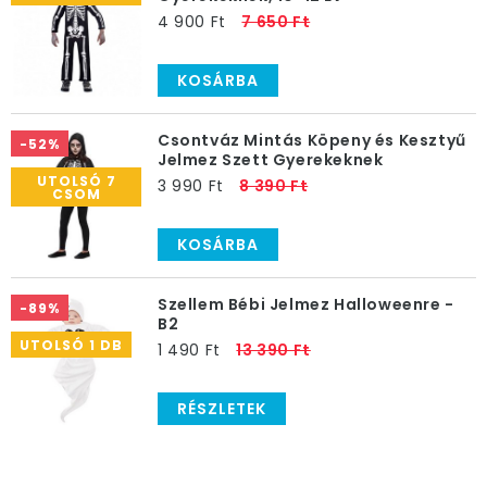
4 900 Ft
7 650 Ft
KOSÁRBA
Csontváz Mintás Köpeny és Kesztyű
-52%
Jelmez Szett Gyerekeknek
UTOLSÓ 7
3 990 Ft
8 390 Ft
CSOM
KOSÁRBA
Szellem Bébi Jelmez Halloweenre -
-89%
B2
UTOLSÓ 1 DB
1 490 Ft
13 390 Ft
RÉSZLETEK