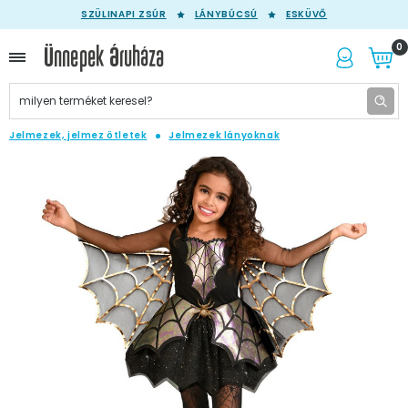
SZÜLINAPI ZSÚR
LÁNYBÚCSÚ
ESKÜVŐ
0
Jelmezek, jelmez ötletek
Jelmezek lányoknak