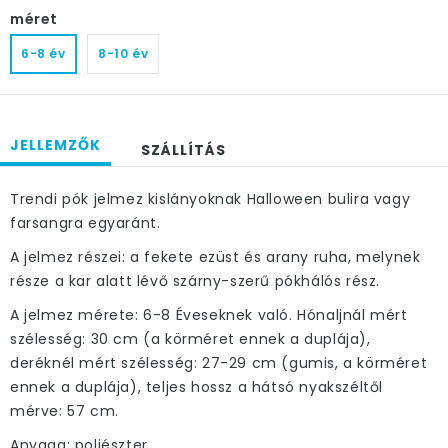
méret
6-8 év
8-10 év
JELLEMZŐK
SZÁLLÍTÁS
Trendi pók jelmez kislányoknak Halloween bulira vagy
farsangra egyaránt.
A jelmez részei: a fekete ezüst és arany ruha, melynek
része a kar alatt lévő szárny-szerű pókhálós rész.
A jelmez mérete: 6-8 Éveseknek való. Hónaljnál mért
szélesség: 30 cm (a körméret ennek a duplája),
deréknél mért szélesség: 27-29 cm (gumis, a körméret
ennek a duplája), teljes hossz a hátsó nyakszéltől
mérve: 57 cm.
Anyaga: poliészter.