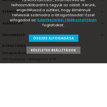
felhasználóbaráttá tegyük az oldalt. Kérünk,
engedélyezd a sütiket, hogy élménnyé
SZÁMOS SZÜLINAP
tehessük számodra a látogatásodat! Ezzel
elfogadod az
Adatkezelési tájékoztatóban
AJÁNLATOK
foglaltakat.
INFORMÁCIÓ
ÖSSZES ELFOGADÁSA
ELÉRHETŐSÉG
RÉSZLETES BEÁLLÍTÁSOK
Ünnepek Áruháza
1037
Budapest,
Fehéregyházi út 15.
Személyes átvételi pont
NYITVATARTÁS
Kedd - Péntek: 10:00 - 18:00
Szombat: 9:00 - 14:00
Hétfő, vasárnap: ZÁRVA
+36 30 984 6955