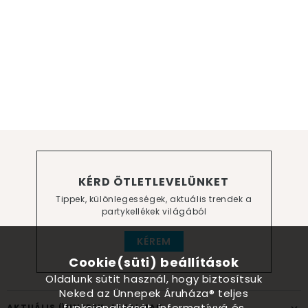
KÉRD ÖTLETLEVELÜNKET
Tippek, különlegességek, aktuális trendek a
partykellékek világából
KÉREM
Cookie(süti) beállítások
Oldalunk sütit használ, hogy biztosítsuk
Neked az Ünnepek Áruháza® teljes
funkcionalitását, informatívvá és
AKTUÁLIS ÜNNEPEK, ALKALMAK