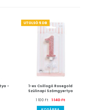
UTOLSÓ 5 DB
tya -
1-es Csillogó Rosegold
Szülinapi Számgyertya
Tartóval
1 100 Ft
1 140 Ft
KOSÁRBA