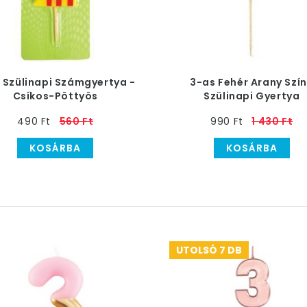
 Szülinapi Számgyertya -
3-as Fehér Arany Szí
Csíkos-Pöttyös
Szülinapi Gyertya
490 Ft
560 Ft
990 Ft
1 430 Ft
KOSÁRBA
KOSÁRBA
UTOLSÓ 7 DB