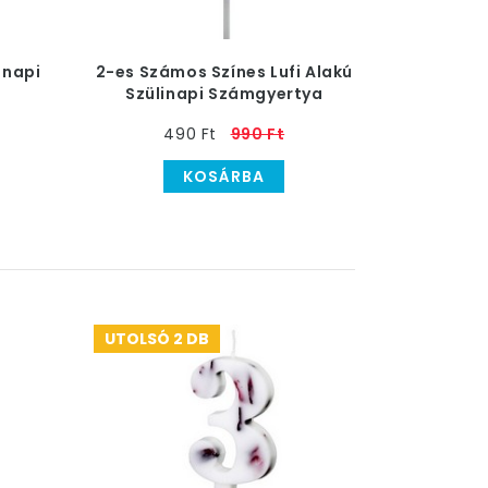
inapi
2-es Számos Színes Lufi Alakú
Szülinapi Számgyertya
490 Ft
990 Ft
KOSÁRBA
UTOLSÓ 2 DB