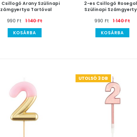
 Csillogó Arany Szülinapi
2-es Csillogó Rosego
Számgyertya Tartóval
Szülinapi Számgyert
Tartóval
990 Ft
1 140 Ft
990 Ft
1 140 Ft
KOSÁRBA
KOSÁRBA
UTOLSÓ 3 DB