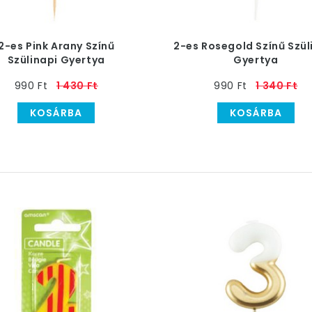
2-es Pink Arany Színű
2-es Rosegold Színű Szül
Szülinapi Gyertya
Gyertya
990 Ft
1 430 Ft
990 Ft
1 340 Ft
KOSÁRBA
KOSÁRBA