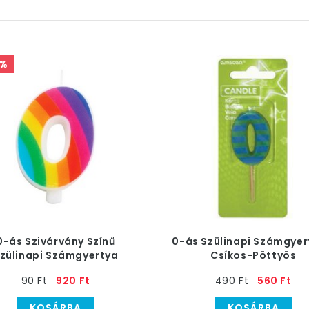
0%
0-ás Szivárvány Színű
0-ás Szülinapi Számgyer
zülinapi Számgyertya
Csíkos-Pöttyös
90 Ft
920 Ft
490 Ft
560 Ft
KOSÁRBA
KOSÁRBA