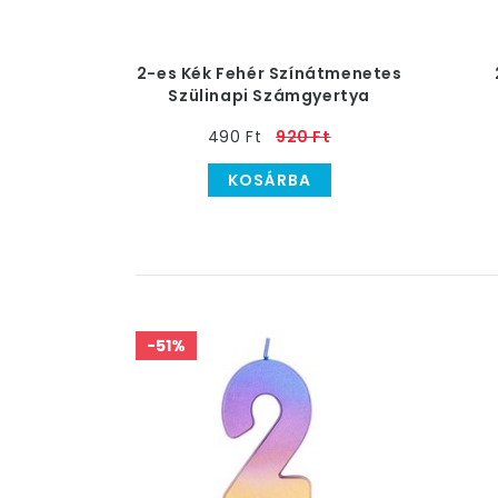
2-es Kék Fehér Színátmenetes
Szülinapi Számgyertya
490 Ft
920 Ft
KOSÁRBA
-51%