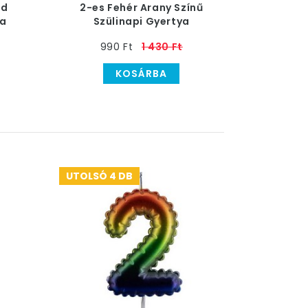
ld
2-es Fehér Arany Színű
ya
Szülinapi Gyertya
990 Ft
1 430 Ft
KOSÁRBA
UTOLSÓ 4 DB