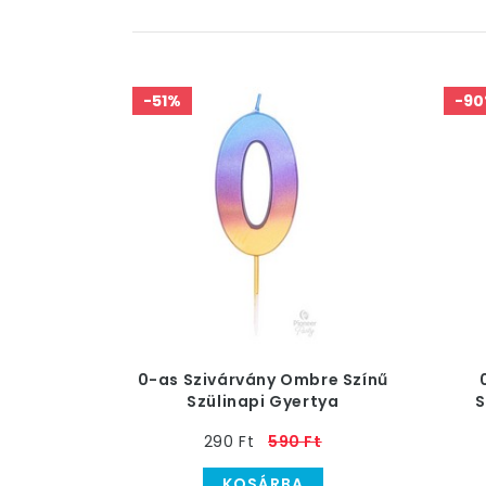
-51%
-9
0-as Szivárvány Ombre Színű
Szülinapi Gyertya
S
290 Ft
590 Ft
KOSÁRBA