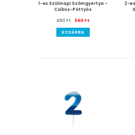
1-es Szülinapi Számgyertya -
2-es
Csíkos-Pöttyös
490 Ft
560 Ft
KOSÁRBA