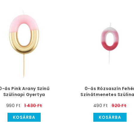
0-ás Pink Arany Színű
0-ás Rózsaszín Fehé
Szülinapi Gyertya
Színátmenetes Szülin
Számgyertya
990 Ft
1 430 Ft
490 Ft
920 Ft
KOSÁRBA
KOSÁRBA