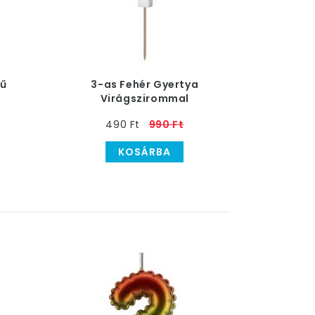
nű
3-as Fehér Gyertya
Virágszirommal
490 Ft
990 Ft
KOSÁRBA