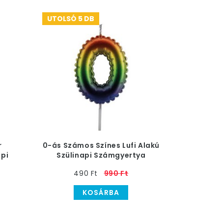
UTOLSÓ 5 DB
r
0-ás Számos Színes Lufi Alakú
api
Szülinapi Számgyertya
490 Ft
990 Ft
KOSÁRBA