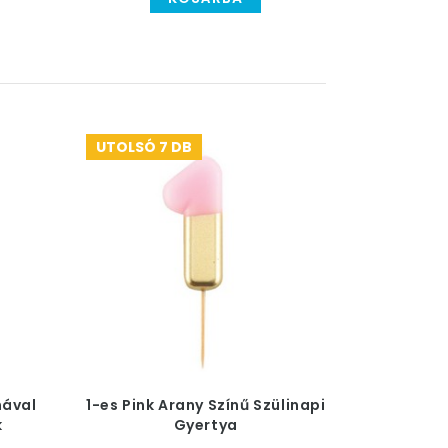
UTOLSÓ 7 DB
nával
1-es Pink Arany Színű Szülinapi
k
Gyertya