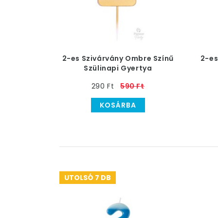
2-es Szivárvány Ombre Színű
2-es
Szülinapi Gyertya
290 Ft
590 Ft
KOSÁRBA
UTOLSÓ 7 DB