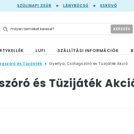
SZÜLINAPI ZSÚR
LÁNYBÚCSÚ
ESKÜVŐ
KERESÉS
RTYKELLÉK
LUFI
SZÁLLÍTÁSI INFORMÁCIÓK
B
agszóró és Tüzijáték
Gyertya, Csillagszóró és Tüzijáték Akció
szóró és Tüzijáték Akci