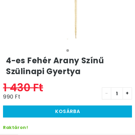
4-es Fehér Arany Színű
Szülinapi Gyertya
1 430 Ft
-
+
990 Ft
KOSÁRBA
Raktáron!