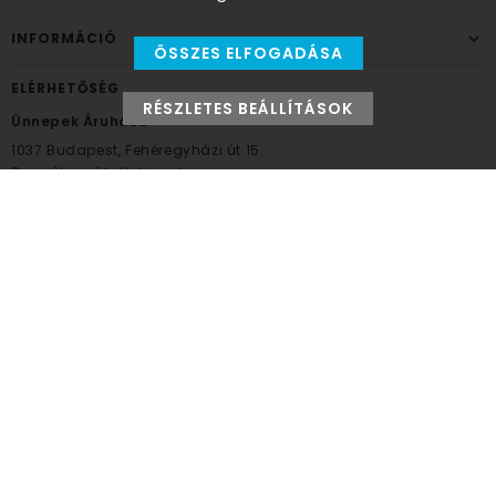
INFORMÁCIÓ
ÖSSZES ELFOGADÁSA
ELÉRHETŐSÉG
RÉSZLETES BEÁLLÍTÁSOK
Ünnepek Áruháza
1037
Budapest,
Fehéregyházi út 15.
Személyes átvételi pont
NYITVATARTÁS
Kedd - Péntek: 10:00 - 18:00
Szombat: 9:00 - 14:00
Hétfő, vasárnap: ZÁRVA
+36 30 984 6955
unnepekaruhaza@bwh.hu
UnnepekAruhaza
Ünnepek Áruháza © a partikellék specialista