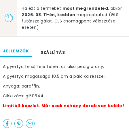
Ha ezt a terméket
most megrendeled
, akkor
2026. 08. 11-én, kedden
megkaphatod (GLS
futárszolgálat, GLS csomagpont választása
esetén)
JELLEMZŐK
SZÁLLÍTÁS
A gyertya felső fele fehér, az alsó pedig arany.
A gyertya magassága 10,5 cm a pálcika résszel.
Anyaga: paraffin.
Cikkszám: gi50644
Limitált készlet. Már csak néhány darab van belőle!