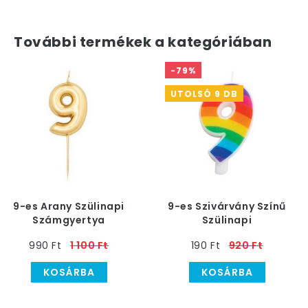
További termékek a kategóriában
-79%
UTOLSÓ 9 DB
9-es Arany Szülinapi
9-es Szivárvány Színű
Számgyertya
Szülinapi
Számgyertya
990 Ft
1 100 Ft
190 Ft
920 Ft
KOSÁRBA
KOSÁRBA