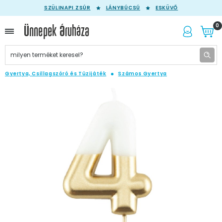
SZÜLINAPI ZSÚR
LÁNYBÚCSÚ
ESKÜVŐ
0
Gyertya, Csillagszóró és Tüzijáték
Számos Gyertya