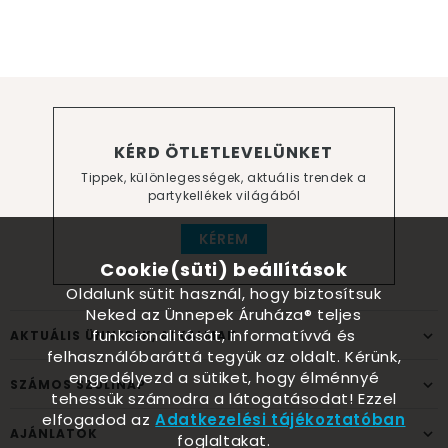
KÉRD ÖTLETLEVELÜNKET
Tippek, különlegességek, aktuális trendek a
partykellékek világából
KÉREM
Cookie(süti) beállítások
Oldalunk sütit használ, hogy biztosítsuk
Neked az Ünnepek Áruháza® teljes
funkcionalitását, informatívvá és
AKTUÁLIS ÜNNEPEK, ALKALMAK
felhasználóbaráttá tegyük az oldalt. Kérünk,
engedélyezd a sütiket, hogy élménnyé
SZÁMOS SZÜLINAP
tehessük számodra a látogatásodat! Ezzel
elfogadod az
Adatkezelési tájékoztatóban
AJÁNLATOK
foglaltakat.