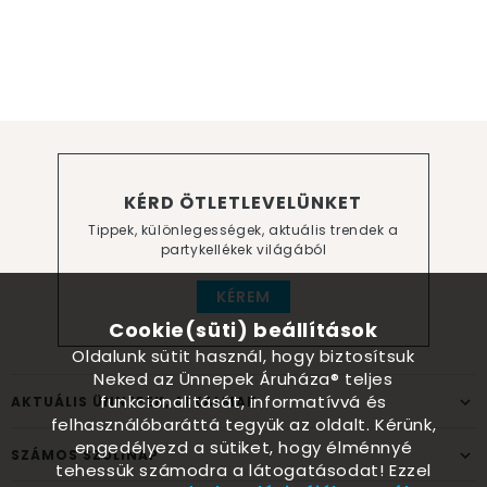
KÉRD ÖTLETLEVELÜNKET
Tippek, különlegességek, aktuális trendek a
partykellékek világából
KÉREM
Cookie(süti) beállítások
Oldalunk sütit használ, hogy biztosítsuk
Neked az Ünnepek Áruháza® teljes
funkcionalitását, informatívvá és
AKTUÁLIS ÜNNEPEK, ALKALMAK
felhasználóbaráttá tegyük az oldalt. Kérünk,
engedélyezd a sütiket, hogy élménnyé
SZÁMOS SZÜLINAP
tehessük számodra a látogatásodat! Ezzel