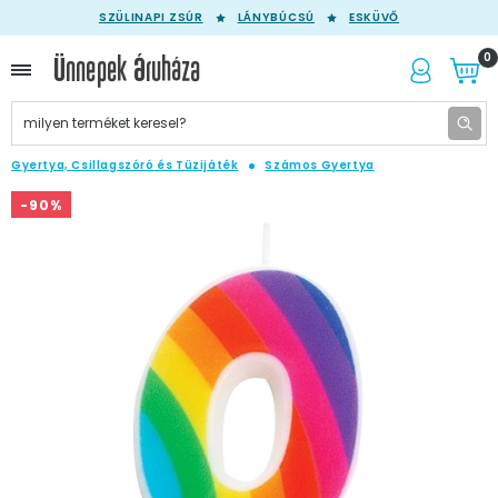
SZÜLINAPI ZSÚR
LÁNYBÚCSÚ
ESKÜVŐ
0
Gyertya, Csillagszóró és Tüzijáték
Számos Gyertya
-90%