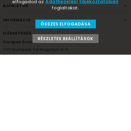
elfogadod az
Adatkezelési tájékoztatóban
AJÁNLATOK
foglaltakat.
INFORMÁCIÓ
ÖSSZES ELFOGADÁSA
ELÉRHETŐSÉG
RÉSZLETES BEÁLLÍTÁSOK
Ünnepek Áruháza
1037
Budapest,
Fehéregyházi út 15.
Személyes átvételi pont
NYITVATARTÁS
Kedd - Péntek: 10:00 - 18:00
Szombat: 9:00 - 14:00
Hétfő, vasárnap: ZÁRVA
+36 30 984 6955
unnepekaruhaza@bwh.hu
UnnepekAruhaza