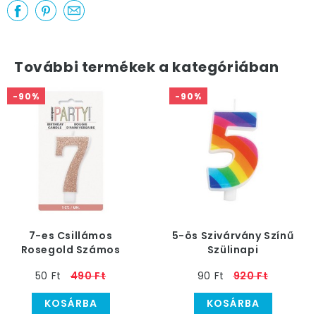
További termékek a kategóriában
-90%
-90%
7-es Csillámos
5-ös Szivárvány Színű
Rosegold Számos
Szülinapi
Szülinapi Gyertya
Számgyertya
50 Ft
490 Ft
90 Ft
920 Ft
KOSÁRBA
KOSÁRBA