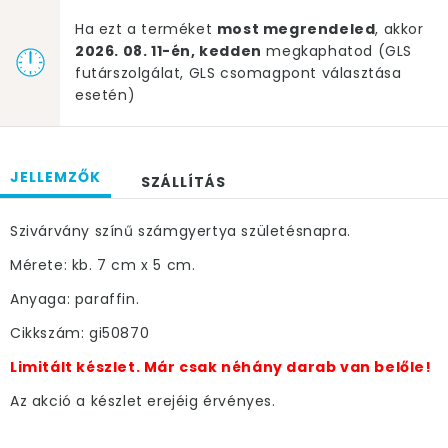
Ha ezt a terméket
most megrendeled
, akkor
2026. 08. 11-én, kedden
megkaphatod (GLS
futárszolgálat, GLS csomagpont választása
esetén)
JELLEMZŐK
SZÁLLÍTÁS
Szivárvány színű számgyertya születésnapra.
Mérete: kb. 7 cm x 5 cm.
Anyaga: paraffin.
Cikkszám: gi50870
Limitált készlet. Már csak néhány darab van belőle!
Az akció a készlet erejéig érvényes.