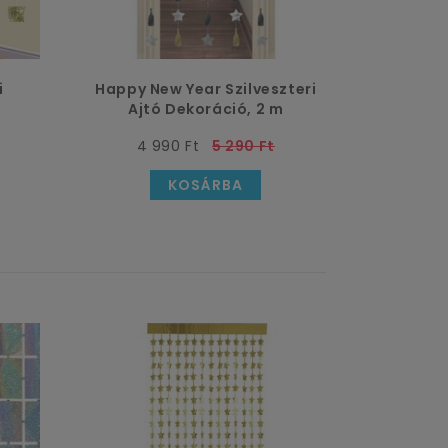
i
Happy New Year Szilveszteri
Ajtó Dekoráció, 2 m
4 990 Ft
5 290 Ft
KOSÁRBA