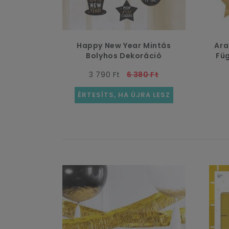
tnénk
skedni egy
Happy New Year Mintás
Ara
s kuponnal.
Bolyhos Dekoráció
Füg
Szilveszteri - 3 db-os
3 790 Ft
6 380 Ft
ÉRTESÍTS, HA ÚJRA LESZ