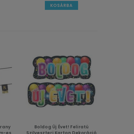
KOSÁRBA
 fogják felemelni a bulidat. Néhány
ete talán pont ilyenek.
t is.
Görgess lejjebb, tedd a
szokottól december végén.
Kattints
Arany
Boldog Új Évet! Feliratú
cm-es
Szilveszteri Karton Dekoráció