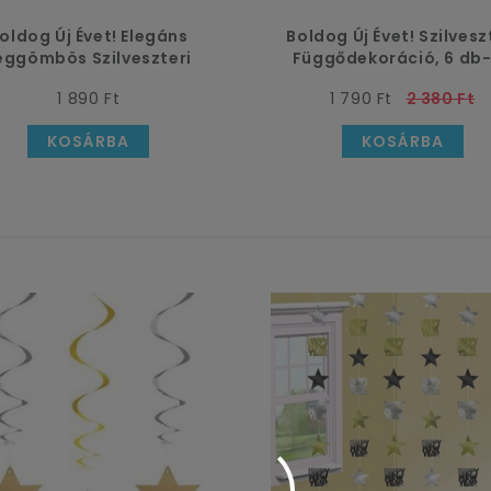
oldog Új Évet! Elegáns
Boldog Új Évet! Szilvesz
éggömbös Szilveszteri
Függődekoráció, 6 db
Zászlófüzér - 5 m
1 890 Ft
1 790 Ft
2 380 Ft
KOSÁRBA
KOSÁRBA