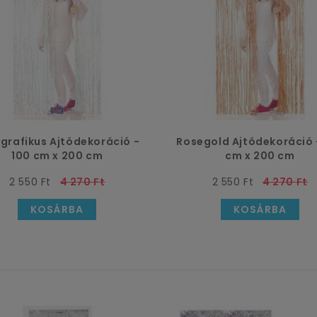
grafikus Ajtódekoráció -
Rosegold Ajtódekoráció 
100 cm x 200 cm
cm x 200 cm
2 550 Ft
4 270 Ft
2 550 Ft
4 270 Ft
KOSÁRBA
KOSÁRBA