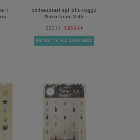
teri
Szilveszteri Spirális Függő
-os
Dekoráció, 3 db
990 Ft
1 260 Ft
ÉRTESÍTS, HA ÚJRA LESZ
×