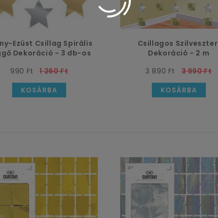
ny-Ezüst Csillag Spirális
Csillagos Szilveszter
gő Dekoráció - 3 db-os
Dekoráció - 2 m
990 Ft
1 260 Ft
3 890 Ft
3 990 Ft
KOSÁRBA
KOSÁRBA