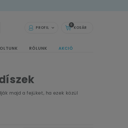
0
PROFIL
KOSÁR
OLTUNK
RÓLUNK
AKCIÓ
 díszek
ák majd a fejüket, ha ezek közül
somag konfettit, aztán mehet az