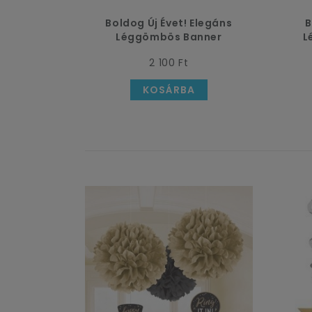
Boldog Új Évet! Elegáns
B
Léggömbös Banner
L
2 100 Ft
KOSÁRBA
ső
lásodhoz