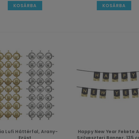
KOSÁRBA
KOSÁRBA
i dekoráció? Mi benne vagyunk!
d várnak! Ezek a színek azok, amelyek eleganciájukkal
atni a valódi szépségét.
Az arany, az ezüst és a fek
 szett! De mire lehet szükséged ehhez?
szlófüzéreket, spirális függő dekorokat és még sok más
 gyümölcsét!
 a karácsonyi időszakra
p kiszállítási rendje
eltérhet az egész évben meg
megtudd, hogyan is alakul ez idén!
ia Lufi Háttérfal, Arany-
Happy New Year Fekete 
Ezüst
Szilveszteri Banner, 135 