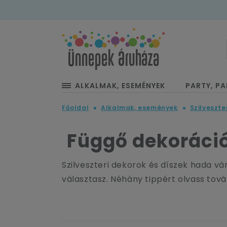
ALKALMAK, ESEMÉNYEK
PARTY, PA
Főoldal
Alkalmak, események
Szilveszte
Függő dekorációk
Szilveszteri dekorok és díszek hada v
választasz. Néhány tippért olvass tov
Turbózd fel a szilveszteri bul
A szilveszteri díszítés nem egy nagy 