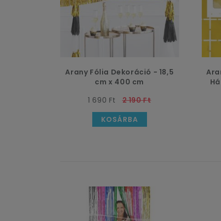
Arany Fólia Dekoráció - 18,5
Ara
cm x 400 cm
Há
1 690 Ft
2 190 Ft
KOSÁRBA