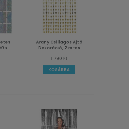
zetes
Arany Csillagos Ajtó
00 x
Dekoráció, 2 m-es
1 790 Ft
KOSÁRBA