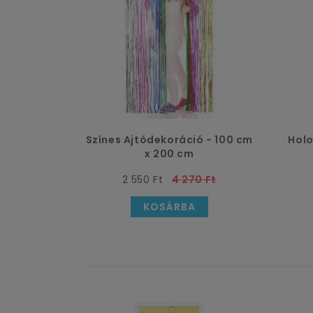
Színes Ajtódekoráció - 100 cm
Holo
x 200 cm
2 550 Ft
4 270 Ft
KOSÁRBA