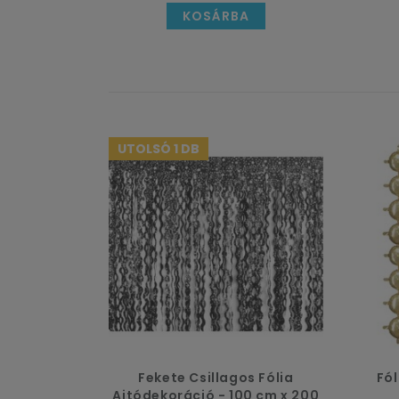
KOSÁRBA
Legyen letisztult szilveszter
Az arany, az ezüst és a fekete csak rá
füzér szilveszter estéjén tudja megmut
Álljon össze az a szilveszteri
UTOLSÓ 1 DB
Mi bátran ajánljuk a lampionokat, a zá
kosaradba, majd élvezd a munkád
Fontos szállítási információk
Az Ünnepek Áruháza partykellék websho
a szállítási információk gombra, hogy 
Fekete Csillagos Fólia
Fól
Ajtódekoráció - 100 cm x 200