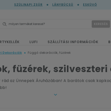
SZÜLINAPI ZSÚR
LÁNYBÚCSÚ
ESKÜVŐ
KERESÉS
RTYKELLÉK
LUFI
SZÁLLÍTÁSI INFORMÁCIÓK
B
ri Dekorációk
Függő dekorációk, füzérek
, füzérek, szilveszteri
ár rád az Ünnepek Áruházában! A barátok csak kapkodj
ább!
it úgy, ahogyan senki más!
ördöngösség. Legyen minden színes, vegyünk néhány c