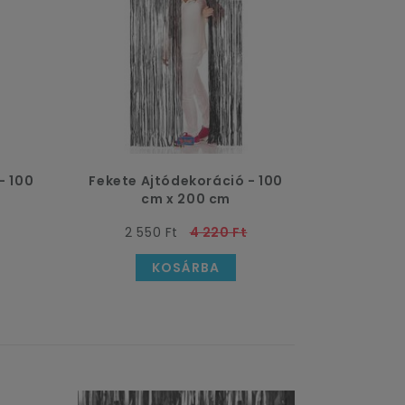
- 100
Fekete Ajtódekoráció - 100
cm x 200 cm
2 550 Ft
4 220 Ft
KOSÁRBA