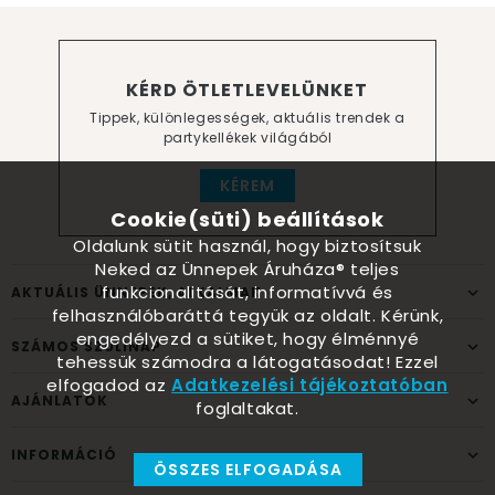
KÉRD ÖTLETLEVELÜNKET
Tippek, különlegességek, aktuális trendek a
partykellékek világából
KÉREM
Cookie(süti) beállítások
Oldalunk sütit használ, hogy biztosítsuk
Neked az Ünnepek Áruháza® teljes
funkcionalitását, informatívvá és
AKTUÁLIS ÜNNEPEK, ALKALMAK
felhasználóbaráttá tegyük az oldalt. Kérünk,
engedélyezd a sütiket, hogy élménnyé
SZÁMOS SZÜLINAP
tehessük számodra a látogatásodat! Ezzel
elfogadod az
Adatkezelési tájékoztatóban
AJÁNLATOK
foglaltakat.
INFORMÁCIÓ
ÖSSZES ELFOGADÁSA