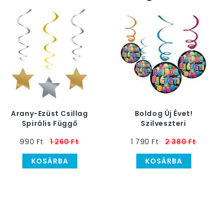
Arany-Ezüst Csillag
Boldog Új Évet!
Spirális Függő
Szilveszteri
Dekoráció - 3 db-os
Függődekoráció, 6
990 Ft
1 260 Ft
1 790 Ft
2 380 Ft
db-os
KOSÁRBA
KOSÁRBA