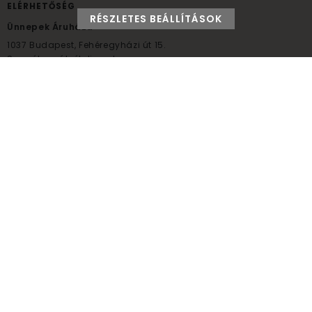
ELÉRHETŐSÉG
RÉSZLETES BEÁLLÍTÁSOK
Ünnepek Áruháza
1037
Budapest,
Fehéregyházi út 15.
Személyes átvételi pont
NYITVATARTÁS
Kedd - Péntek: 10:00 - 18:00
Szombat: 9:00 - 14:00
Hétfő, vasárnap: ZÁRVA
+36 30 984 6955
unnepekaruhaza@bwh.hu
UnnepekAruhaza
Ünnepek Áruháza © a partikellék specialista