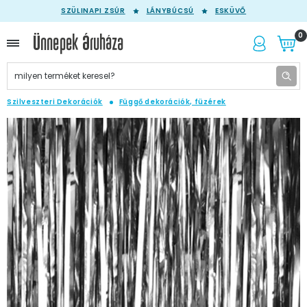
SZÜLINAPI ZSÚR
LÁNYBÚCSÚ
ESKÜVŐ
0
Szilveszteri Dekorációk
Függő dekorációk, füzérek