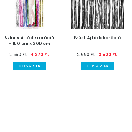
Színes Ajtódekoráció
Ezüst Ajtódekoráció
- 100 cm x 200 cm
2 550 Ft
4 270 Ft
2 690 Ft
3 520 Ft
KOSÁRBA
KOSÁRBA