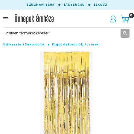
SZÜLINAPI ZSÚR
LÁNYBÚCSÚ
ESKÜVŐ
0
Szilveszteri Dekorációk
Függő dekorációk, füzérek