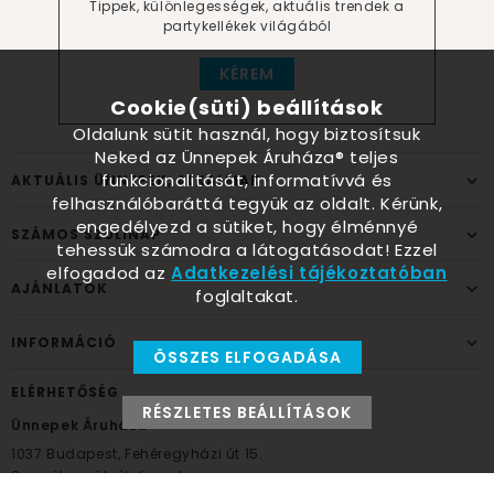
Tippek, különlegességek, aktuális trendek a
partykellékek világából
KÉREM
Cookie(süti) beállítások
Oldalunk sütit használ, hogy biztosítsuk
Neked az Ünnepek Áruháza® teljes
funkcionalitását, informatívvá és
AKTUÁLIS ÜNNEPEK, ALKALMAK
felhasználóbaráttá tegyük az oldalt. Kérünk,
engedélyezd a sütiket, hogy élménnyé
SZÁMOS SZÜLINAP
tehessük számodra a látogatásodat! Ezzel
elfogadod az
Adatkezelési tájékoztatóban
AJÁNLATOK
foglaltakat.
INFORMÁCIÓ
ÖSSZES ELFOGADÁSA
ELÉRHETŐSÉG
RÉSZLETES BEÁLLÍTÁSOK
Ünnepek Áruháza
1037
Budapest,
Fehéregyházi út 15.
Személyes átvételi pont