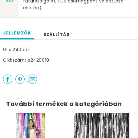
futárszolgálat, GLS csomagpont választása
esetén)
JELLEMZŐK
SZÁLLÍTÁS
91 x 240 cm
Cikkszám: a2420019
További termékek a kategóriában