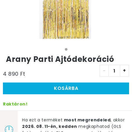
Arany Parti Ajtódekoráció
-
+
4 890 Ft
KOSÁRBA
Raktáron!
Ha ezt a terméket
most megrendeled
, akkor
2026. 08. 11-én, kedden
megkaphatod (GLS