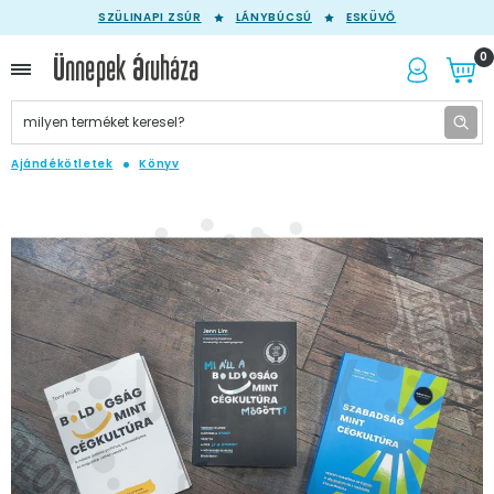
SZÜLINAPI ZSÚR
LÁNYBÚCSÚ
ESKÜVŐ
0
Ajándékötletek
Könyv