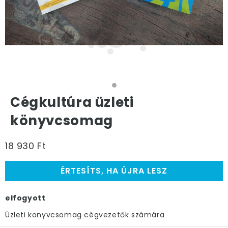
Cégkultúra üzleti
könyvcsomag
18 930 Ft
ÉRTESÍTS, HA ÚJRA LESZ
elfogyott
Üzleti könyvcsomag cégvezetők számára