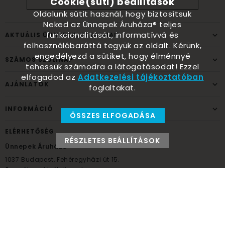
Cookie(süti) beállítások
Oldalunk sütit használ, hogy biztosítsuk
Neked az Ünnepek Áruháza® teljes
funkcionalitását, informatívvá és
AKTUÁLIS ÜNNEPEK, ALKALMAK
felhasználóbaráttá tegyük az oldalt. Kérünk,
engedélyezd a sütiket, hogy élménnyé
SZÁMOS SZÜLINAP
tehessük számodra a látogatásodat! Ezzel
elfogadod az
Adatkezelési tájékoztatóban
AJÁNLATOK
foglaltakat.
INFORMÁCIÓ
ÖSSZES ELFOGADÁSA
ELÉRHETŐSÉG
RÉSZLETES BEÁLLÍTÁSOK
Ünnepek Áruháza
1037
Budapest,
Fehéregyházi út 15.
Személyes átvételi pont
NYITVATARTÁS
Kedd - Péntek: 10:00 - 18:00
Szombat: 9:00 - 14:00