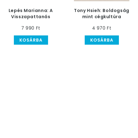
Lepés Marianna: A
Tony Hsieh: Boldogság
Visszapattanás
mint cégkultúra
Művészete Könyv
7 990 Ft
4 970 Ft
KOSÁRBA
KOSÁRBA