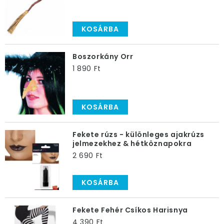
KOSÁRBA
Boszorkány Orr
1 890 Ft
KOSÁRBA
Fekete rúzs - különleges ajakrúzs
jelmezekhez & hétköznapokra
2 690 Ft
KOSÁRBA
Fekete Fehér Csíkos Harisnya
4 390 Ft