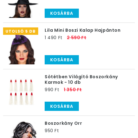
KOSÁRBA
Lila Mini Boszi Kalap Hajpánton
UTOLSÓ 5 DB
1 490 Ft
2 590 Ft
KOSÁRBA
Sötétben Világító Boszorkány
Karmok - 10 db
990 Ft
1 350 Ft
KOSÁRBA
Boszorkány Orr
950 Ft