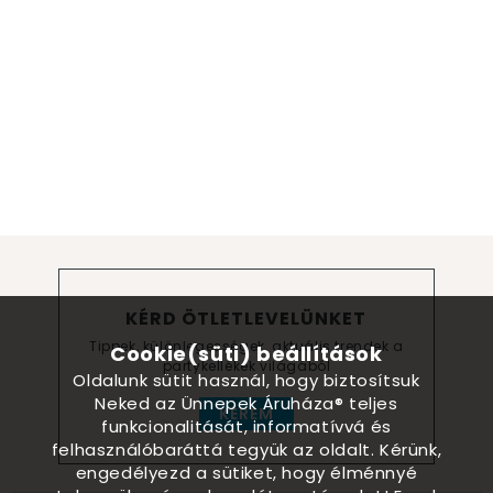
KÉRD ÖTLETLEVELÜNKET
Tippek, különlegességek, aktuális trendek a
Cookie(süti) beállítások
partykellékek világából
Oldalunk sütit használ, hogy biztosítsuk
Neked az Ünnepek Áruháza® teljes
KÉREM
funkcionalitását, informatívvá és
felhasználóbaráttá tegyük az oldalt. Kérünk,
engedélyezd a sütiket, hogy élménnyé