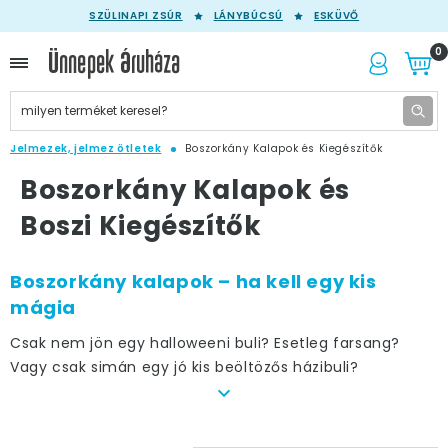
SZÜLINAPI ZSÚR
LÁNYBÚCSÚ
ESKÜVŐ
0
Jelmezek, jelmez ötletek
Boszorkány Kalapok és Kiegészítők
Boszorkány Kalapok és
Boszi Kiegészítők
Boszorkány kalapok – ha kell egy kis
mágia
Csak nem jön egy halloweeni buli? Esetleg farsang?
Vagy csak simán egy jó kis beöltözős házibuli?
Bármelyik is legyen, ha bele akarsz csempészni egy kis
varázslatot, akkor egészítsd ki jelmezed boszorkány
kalapok segítségével!