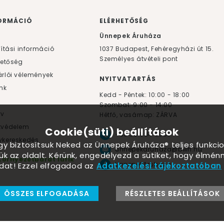
ORMÁCIÓ
ELÉRHETŐSÉG
F
Ünnepek Áruháza
lítási információ
1037
Budapest,
Fehéregyházi út 15.
Személyes átvételi pont
hetőség
rlói vélemények
NYITVATARTÁS
nk
Kedd - Péntek: 10:00 - 18:00
Szombat: 9:00 - 14:00
yv
Hétfő, vasárnap: ZÁRVA
tvédelem
Cookie(süti) beállítások
+36 30 984 6955
kereskedés
ogy biztosítsuk Neked az Ünnepek Áruháza® teljes funkcio
unnepekaruhaza@bwh.hu
ük az oldalt. Kérünk, engedélyezd a sütiket, hogy élmé
Környezetbarát lufik
UnnepekAruhaza
dat! Ezzel elfogadod az
Adatkezelési tájékoztatóban
ÖSSZES ELFOGADÁSA
RÉSZLETES BEÁLLÍTÁSOK