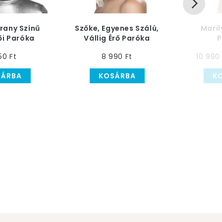
rany Színű
Szőke, Egyenes Szálú,
Mari
ői Paróka
Vállig Érő Paróka
P
Frufruval
50 Ft
8 990 Ft
10 990 
SÁRBA
KOSÁRBA
K