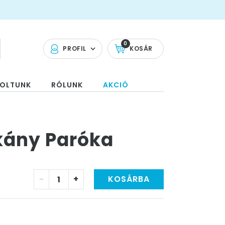
0
PROFIL
KOSÁR
OLTUNK
RÓLUNK
AKCIÓ
kány Paróka
-
+
KOSÁRBA