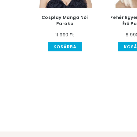
Cosplay Manga Női
Fehér Egye
Paróka
Érő P
11 990 Ft
8 99
KOSÁRBA
KOSÁ