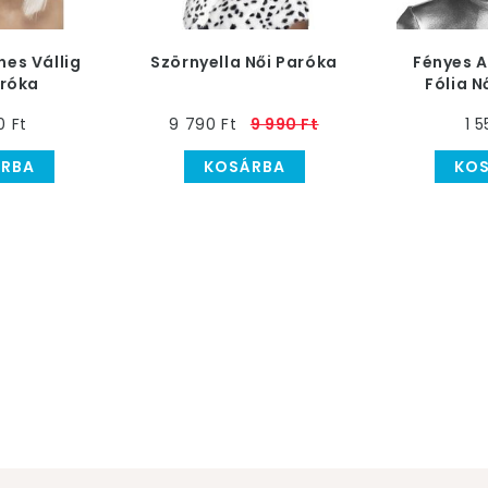
nes Vállig
Szörnyella Női Paróka
Fényes A
aróka
Fólia N
0 Ft
9 790 Ft
9 990 Ft
1 5
RBA
KOSÁRBA
KO