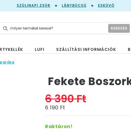
SZÜLINAPI ZSÚR
LÁNYBÚCSÚ
ESKÜVŐ
KERESÉS
RTYKELLÉK
LUFI
SZÁLLÍTÁSI INFORMÁCIÓK
B
 paróka
Fekete Boszor
6 390 Ft
6 190 Ft
Raktáron!