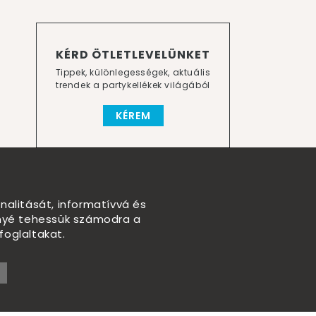
KÉRD ÖTLETLEVELÜNKET
Tippek, különlegességek, aktuális
trendek a partykellékek világából
KÉREM
nalitását, informatívvá és
nnyé tehessük számodra a
foglaltakat.