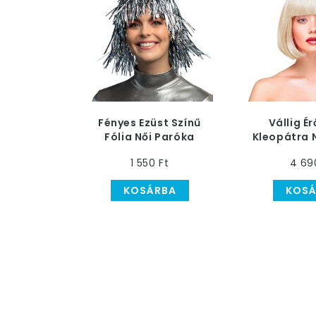
Fényes Ezüst Színű
Vállig É
Fólia Női Paróka
Kleopátra 
1 550 Ft
4 69
KOSÁRBA
KOSÁ