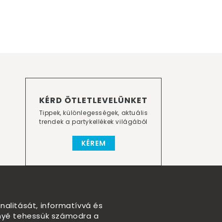
KÉRD ÖTLETLEVELÜNKET
Tippek, különlegességek, aktuális
trendek a partykellékek világából
KÉREM
nalitását, informatívvá és
nnyé tehessük számodra a