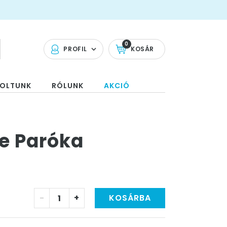
0
PROFIL
KOSÁR
OLTUNK
RÓLUNK
AKCIÓ
ke Paróka
-
+
KOSÁRBA