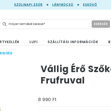
SZÜLINAPI ZSÚR
LÁNYBÚCSÚ
ESKÜVŐ
KERESÉS
RTYKELLÉK
LUFI
SZÁLLÍTÁSI INFORMÁCIÓK
B
 paróka
Vállig Érő Sző
Frufruval
8 990 Ft