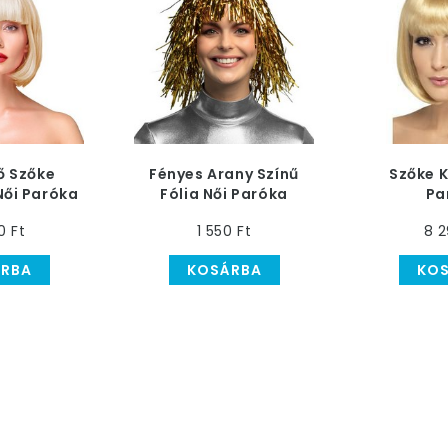
rő Szőke
Fényes Arany Színű
Szőke 
Női Paróka
Fólia Női Paróka
Pa
0 Ft
1 550 Ft
8 2
RBA
KOSÁRBA
KO