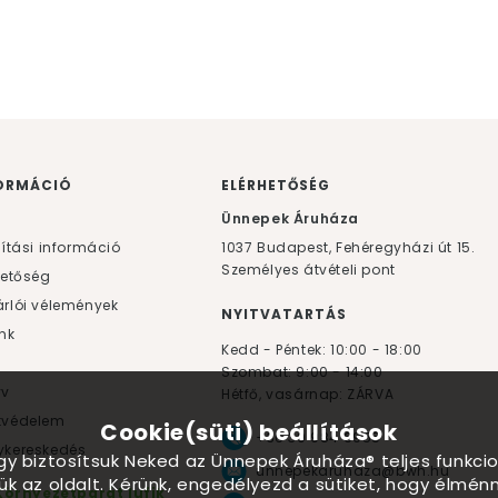
ORMÁCIÓ
ELÉRHETŐSÉG
F
Ünnepek Áruháza
lítási információ
1037
Budapest,
Fehéregyházi út 15.
Személyes átvételi pont
hetőség
rlói vélemények
NYITVATARTÁS
nk
Kedd - Péntek: 10:00 - 18:00
Szombat: 9:00 - 14:00
yv
Hétfő, vasárnap: ZÁRVA
tvédelem
Cookie(süti) beállítások
+36 30 984 6955
kereskedés
ogy biztosítsuk Neked az Ünnepek Áruháza® teljes funkcio
unnepekaruhaza@bwh.hu
ük az oldalt. Kérünk, engedélyezd a sütiket, hogy élmé
Környezetbarát lufik