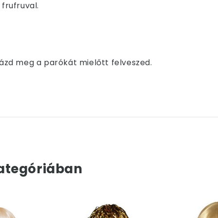
frufruval.
zd meg a parókát mielőtt felveszed.
ategóriában