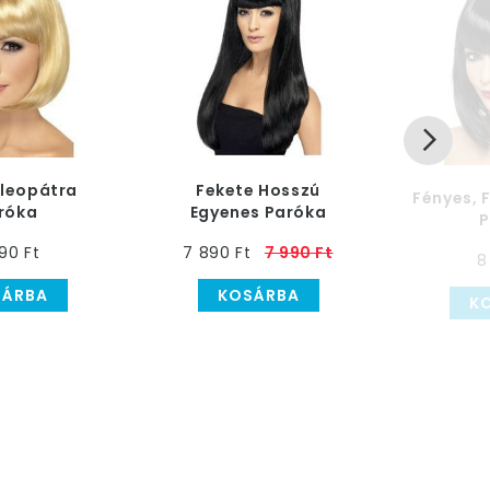
Kleopátra
Fekete Hosszú
Fényes, 
róka
Egyenes Paróka
P
90 Ft
7 890 Ft
7 990 Ft
8
SÁRBA
KOSÁRBA
K