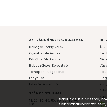
AKTUÁLIS ÜNNEPEK, ALKALMAK
INF
Ballagási party kellék
ÁSZ
Gyerek születésnap
Szál
Felnőtt születésnap
Elér
Babaszületés, Keresztelő
Vásá
Témaparti, Céges buli
Rólu
Lánybúcsú
Blog
Esküvői Dekoráció
Kön
Ada
SZÁMOS SZÜLINAP
Nagy
Oldalunk sütit használ, h
18.
20.
30.
40.
50.
60.
70.
80.
90.
felhasználóbaráttá tegy
100.