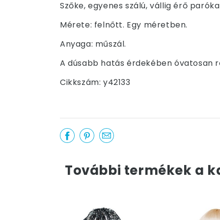
Szőke, egyenes szálú, vállig érő paróka 
Mérete: felnőtt. Egy méretben.
Anyaga: műszál.
A dúsabb hatás érdekében óvatosan rá
Cikkszám: y42133
További termékek a k