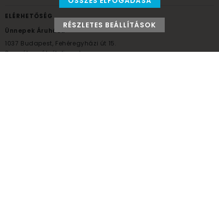
ÖSSZES ELFOGADÁSA
ELÉRHETŐSÉG
RÉSZLETES BEÁLLÍTÁSOK
Ünnepek Áruháza
1037
Budapest,
Fehéregyházi út 15.
Személyes átvételi pont
NYITVATARTÁS
Kedd - Péntek: 10:00 - 18:00
Szombat: 9:00 - 14:00
Hétfő, vasárnap: ZÁRVA
+36 30 984 6955
unnepekaruhaza@bwh.hu
UnnepekAruhaza
Ünnepek Áruháza © a partikellék specialista