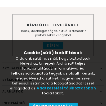
KÉRD ÖTLETLEVELÜNKET
Tippek, különlegességek, aktuális trendek a
partykellékek világából
KÉREM
Cookie(süti) beállítások
Oldalunk sütit használ, hogy biztosítsuk
Neked az Ünnepek Áruháza® teljes
funkcionalitását, informatívvá és
AKTUÁLIS ÜNNEPEK, ALKALMAK
felhasználóbaráttá tegyük az oldalt. Kérünk,
engedélyezd a sütiket, hogy élménnyé
SZÁMOS SZÜLINAP
tehessük számodra a látogatásodat! Ezzel
elfogadod az
Adatkezelési tájékoztatóban
AJÁNLATOK
foglaltakat.
INFORMÁCIÓ