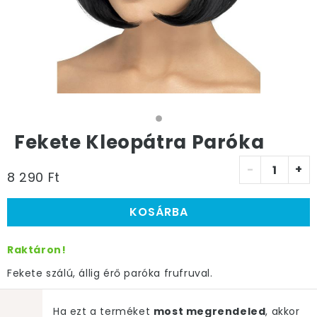
Fekete Kleopátra Paróka
-
+
8 290 Ft
KOSÁRBA
Raktáron!
Fekete szálú, állig érő paróka frufruval.
Ha ezt a terméket
most megrendeled
, akkor