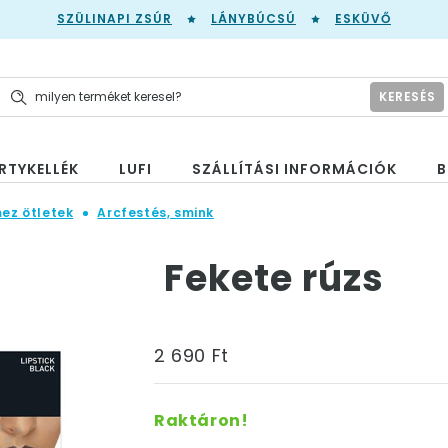
SZÜLINAPI ZSÚR
LÁNYBÚCSÚ
ESKÜVŐ
KERESÉS
RTYKELLÉK
LUFI
SZÁLLÍTÁSI INFORMÁCIÓK
B
mez ötletek
Arcfestés, smink
Fekete rúzs
2 690 Ft
Raktáron!