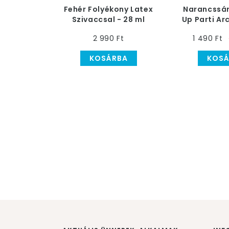
Fehér Folyékony Latex
Narancssá
Szivaccsal - 28 ml
Up Parti Ar
gr-
2 990 Ft
1 490 Ft
KOSÁRBA
KOSÁ