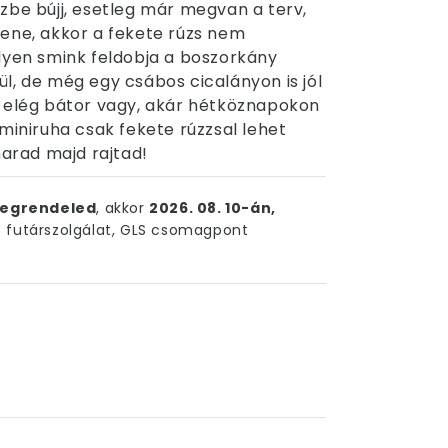
zbe bújj, esetleg már megvan a terv,
lene, akkor a fekete rúzs nem
ilyen smink feldobja a boszorkány
l, de még egy csábos cicalányon is jól
a elég bátor vagy, akár hétköznapokon
 miniruha csak fekete rúzzsal lehet
marad majd rajtad!
egrendeled
, akkor
2026. 08. 10-án,
futárszolgálat, GLS csomagpont