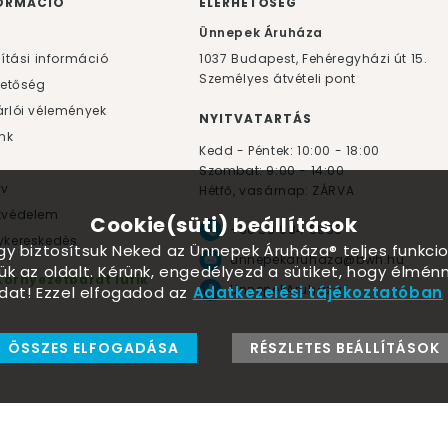
ORMÁCIÓ
ELÉRHETŐSÉG
F
Ünnepek Áruháza
lítási információ
1037
Budapest,
Fehéregyházi út 15.
Személyes átvételi pont
hetőség
rlói vélemények
NYITVATARTÁS
nk
Kedd - Péntek: 10:00 - 18:00
Szombat: 9:00 - 14:00
yv
Hétfő, vasárnap: ZÁRVA
tvédelem
Cookie(süti) beállítások
+36 30 984 6955
kereskedés
ogy biztosítsuk Neked az Ünnepek Áruháza® teljes funkcio
unnepekaruhaza@bwh.hu
ük az oldalt. Kérünk, engedélyezd a sütiket, hogy élmé
Környezetbarát lufik
UnnepekAruhaza
dat! Ezzel elfogadod az
Adatkezelési tájékoztatóban
ÖSSZES ELFOGADÁSA
RÉSZLETES BEÁLLÍTÁSOK