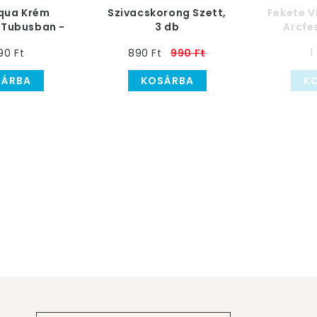
Aqua Krém
Szivacskorong Szett,
Fekete V
 Tubusban -
3 db
Arcfes
9 ml
90 Ft
890 Ft
990 Ft
1
SÁRBA
KOSÁRBA
K