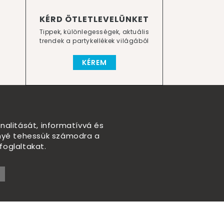
KÉRD ÖTLETLEVELÜNKET
Tippek, különlegességek, aktuális
trendek a partykellékek világából
KÉREM
nalitását, informatívvá és
nnyé tehessük számodra a
foglaltakat.