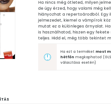
Ha nincs még ötleted, milyen jelme
de úgy érzed, hogy valami még kel
hiányozhat a repertoárodból. Egy 
jelmezedet, kiemel a vámpírok közü
mutat ez a különleges árnyalat. H
is használhatod, hiszen egy fekete
teljes. Hidd el, még több tekintet 
Ha ezt a terméket
most m
hétfőn
megkaphatod (GLS 
választása esetén)
ÍTÁS