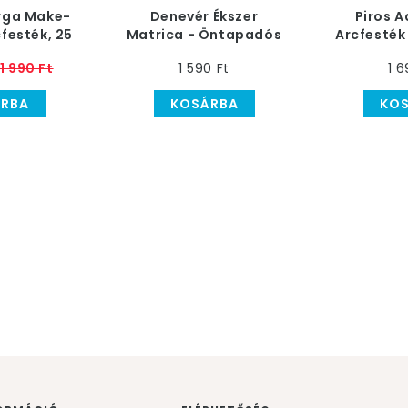
rga Make-
Denevér Ékszer
Piros 
cfesték, 25
Matrica - Öntapadós
Arcfesték
os
1
1 990 Ft
1 590 Ft
1 6
RBA
KOSÁRBA
KO