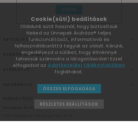
KÉREM
Cookie(süti) beállítások
Oldalunk sütit használ, hogy biztosítsuk
Neked az Ünnepek Áruháza® teljes
funkcionalitását, informatívvá és
AKTUÁLIS ÜNNEPEK, ALKALMAK
felhasználóbaráttá tegyük az oldalt. Kérünk,
engedélyezd a sütiket, hogy élménnyé
SZÁMOS SZÜLINAP
tehessük számodra a látogatásodat! Ezzel
elfogadod az
Adatkezelési tájékoztatóban
AJÁNLATOK
foglaltakat.
INFORMÁCIÓ
ÖSSZES ELFOGADÁSA
ELÉRHETŐSÉG
RÉSZLETES BEÁLLÍTÁSOK
Ünnepek Áruháza
1037
Budapest,
Fehéregyházi út 15.
Személyes átvételi pont
NYITVATARTÁS