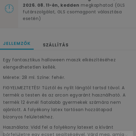
2026. 08. 11-én, kedden
megkaphatod (GLS
futárszolgálat, GLS csomagpont választása
esetén)
JELLEMZŐK
SZÁLLÍTÁS
Egy fantasztikus halloween maszk elkészítéséhez
elengedhetetlen kellék.
Mérete: 28 ml. Színe: fehér.
FIGYELMEZTETÉS! Tűztől és nyílt lángtól tartsd távol. A
termék a testen és az arcon egyaránt használható. A
termék 12 évnél fiatalabb gyermekek számára nem
ajánlott. A folyékony latex tartósan hozzátapad
bizonyos felületekhez.
Használata: Vidd fel a folyékony latexet a kívánt
bőrfelületre egy ecset segítségével. Várd meg, amíg
×