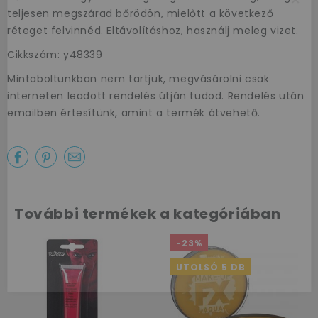
teljesen megszárad bőrödön, mielőtt a következő
réteget felvinnéd. Eltávolításhoz, használj meleg vizet.
Cikkszám: y48339
Mintaboltunkban nem tartjuk, megvásárolni csak
interneten leadott rendelés útján tudod. Rendelés után
Az első
emailben értesítünk, amint a termék átvehető.
vásárlásodhoz
szeretnénk
kedveskedni egy
10%-os
További termékek a kategóriában
kuponnal.
-23%
UTOLSÓ 5 DB