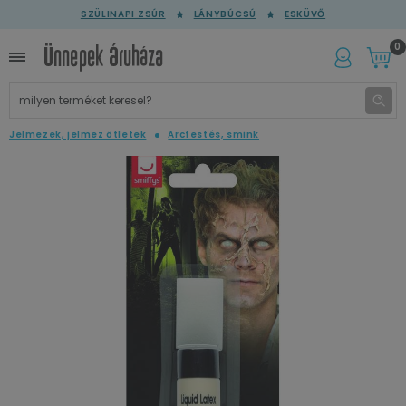
SZÜLINAPI ZSÚR
LÁNYBÚCSÚ
ESKÜVŐ
0
Jelmezek, jelmez ötletek
Arcfestés, smink