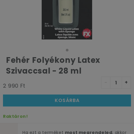
Fehér Folyékony Latex
Szivaccsal - 28 ml
-
+
2 990 Ft
KOSÁRBA
Raktáron!
Ha ezt a terméket
most megrendeled
, akkor