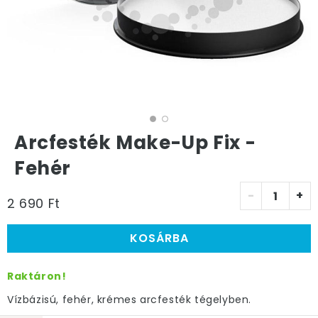
Arcfesték Make-Up Fix -
Fehér
-
+
2 690 Ft
KOSÁRBA
Raktáron!
Vízbázisú, fehér, krémes arcfesték tégelyben.