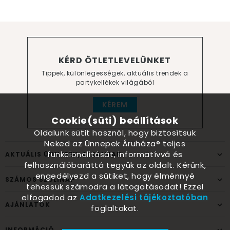
KÉRD ÖTLETLEVELÜNKET
Tippek, különlegességek, aktuális trendek a
partykellékek világából
KÉREM
Cookie(süti) beállítások
Oldalunk sütit használ, hogy biztosítsuk
Neked az Ünnepek Áruháza® teljes
funkcionalitását, informatívvá és
AKTUÁLIS ÜNNEPEK, ALKALMAK
felhasználóbaráttá tegyük az oldalt. Kérünk,
engedélyezd a sütiket, hogy élménnyé
SZÁMOS SZÜLINAP
tehessük számodra a látogatásodat! Ezzel
elfogadod az
Adatkezelési tájékoztatóban
AJÁNLATOK
foglaltakat.
INFORMÁCIÓ