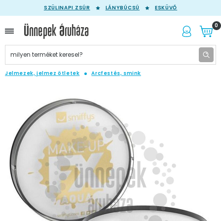
SZÜLINAPI ZSÚR
LÁNYBÚCSÚ
ESKÜVŐ
0
Jelmezek, jelmez ötletek
Arcfestés, smink