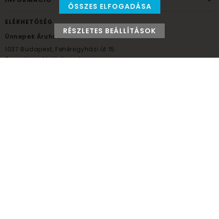
ÖSSZES ELFOGADÁSA
ELÉRHETŐSÉG
RÉSZLETES BEÁLLÍTÁSOK
Ünnepek Áruháza
1037
Budapest,
Fehéregyházi út 15.
Személyes átvételi pont
NYITVATARTÁS
Kedd - Péntek: 10:00 - 18:00
Szombat: 9:00 - 14:00
Hétfő, vasárnap: ZÁRVA
+36 30 984 6955
unnepekaruhaza@bwh.hu
UnnepekAruhaza
Ünnepek Áruháza © a partikellék specialista