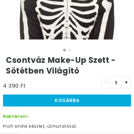
Csontváz Make-Up Szett -
Sötétben Világító
-
+
4 390 Ft
KOSÁRBA
Raktáron!
Profi smink készlet, útmutatóval.