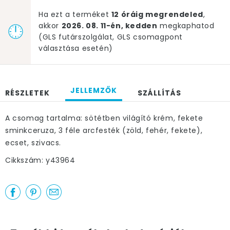
Ha ezt a terméket
12 óráig megrendeled
,
akkor
2026. 08. 11-én, kedden
megkaphatod
(GLS futárszolgálat, GLS csomagpont
választása esetén)
JELLEMZŐK
RÉSZLETEK
SZÁLLÍTÁS
A csomag tartalma: sötétben világító krém, fekete
sminkceruza, 3 féle arcfesték (zöld, fehér, fekete),
ecset, szivacs.
Cikkszám: y43964