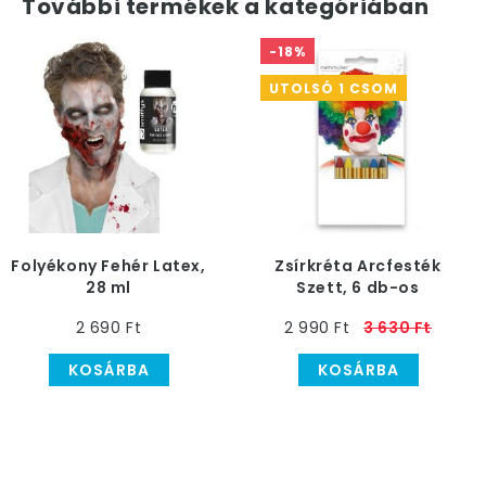
További termékek a kategóriában
-18%
UTOLSÓ 1 CSOM
Folyékony Fehér Latex,
Zsírkréta Arcfesték
28 ml
Szett, 6 db-os
2 690 Ft
2 990 Ft
3 630 Ft
KOSÁRBA
KOSÁRBA