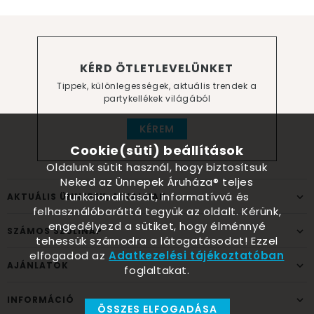
KÉRD ÖTLETLEVELÜNKET
Tippek, különlegességek, aktuális trendek a
partykellékek világából
KÉREM
Cookie(süti) beállítások
Oldalunk sütit használ, hogy biztosítsuk
Neked az Ünnepek Áruháza® teljes
funkcionalitását, informatívvá és
AKTUÁLIS ÜNNEPEK, ALKALMAK
felhasználóbaráttá tegyük az oldalt. Kérünk,
engedélyezd a sütiket, hogy élménnyé
SZÁMOS SZÜLINAP
tehessük számodra a látogatásodat! Ezzel
elfogadod az
Adatkezelési tájékoztatóban
AJÁNLATOK
foglaltakat.
INFORMÁCIÓ
ÖSSZES ELFOGADÁSA