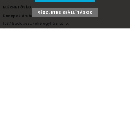
ELÉRHETŐSÉG
RÉSZLETES BEÁLLÍTÁSOK
Ünnepek Áruháza
1037
Budapest,
Fehéregyházi út 15.
Személyes átvételi pont
NYITVATARTÁS
Kedd - Péntek: 10:00 - 18:00
Szombat: 9:00 - 14:00
Hétfő, vasárnap: ZÁRVA
+36 30 984 6955
unnepekaruhaza@bwh.hu
UnnepekAruhaza
Ünnepek Áruháza © a partikellék specialista