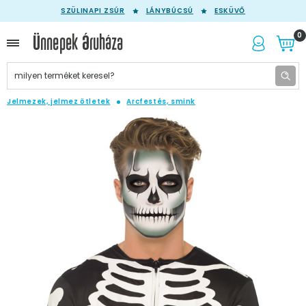
SZÜLINAPI ZSÚR
LÁNYBÚCSÚ
ESKÜVŐ
0
Jelmezek, jelmez ötletek
Arcfestés, smink