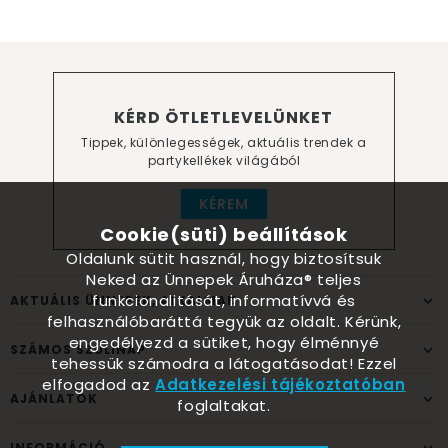
KÉRD ÖTLETLEVELÜNKET
Tippek, különlegességek, aktuális trendek a
partykellékek világából
KÉREM
Cookie(süti) beállítások
Oldalunk sütit használ, hogy biztosítsuk
Neked az Ünnepek Áruháza® teljes
funkcionalitását, informatívvá és
AKTUÁLIS ÜNNEPEK, ALKALMAK
felhasználóbaráttá tegyük az oldalt. Kérünk,
engedélyezd a sütiket, hogy élménnyé
SZÁMOS SZÜLINAP
tehessük számodra a látogatásodat! Ezzel
elfogadod az
Adatkezelési tájékoztatóban
AJÁNLATOK
foglaltakat.
INFORMÁCIÓ