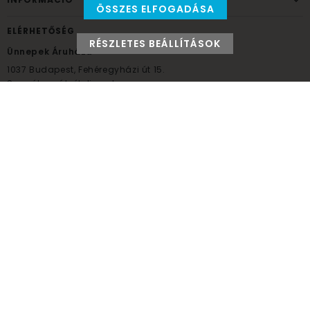
ÖSSZES ELFOGADÁSA
ELÉRHETŐSÉG
RÉSZLETES BEÁLLÍTÁSOK
Ünnepek Áruháza
1037
Budapest,
Fehéregyházi út 15.
Személyes átvételi pont
NYITVATARTÁS
Kedd - Péntek: 10:00 - 18:00
Szombat: 9:00 - 14:00
Hétfő, vasárnap: ZÁRVA
+36 30 984 6955
unnepekaruhaza@bwh.hu
UnnepekAruhaza
Ünnepek Áruháza © a partikellék specialista