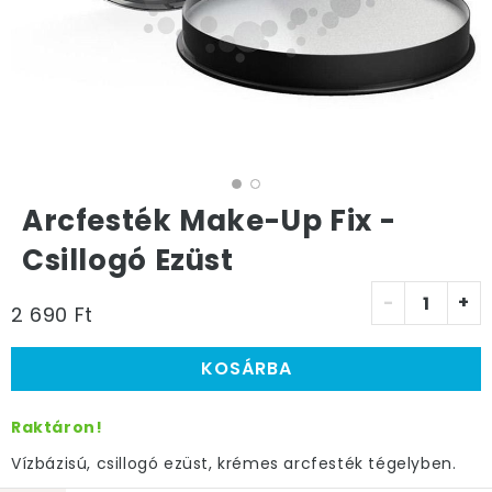
Arcfesték Make-Up Fix -
Csillogó Ezüst
-
+
2 690 Ft
KOSÁRBA
Raktáron!
Vízbázisú, csillogó ezüst, krémes arcfesték tégelyben.