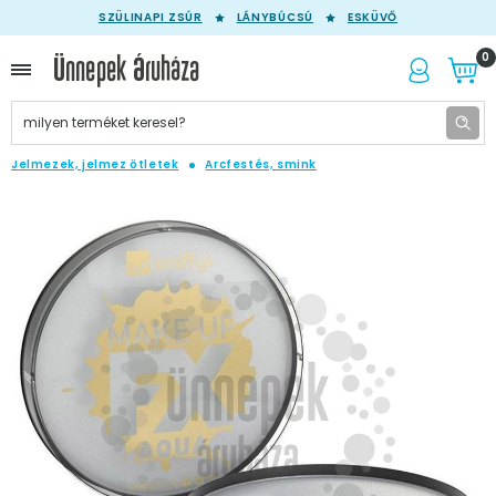
SZÜLINAPI ZSÚR
LÁNYBÚCSÚ
ESKÜVŐ
0
Jelmezek, jelmez ötletek
Arcfestés, smink