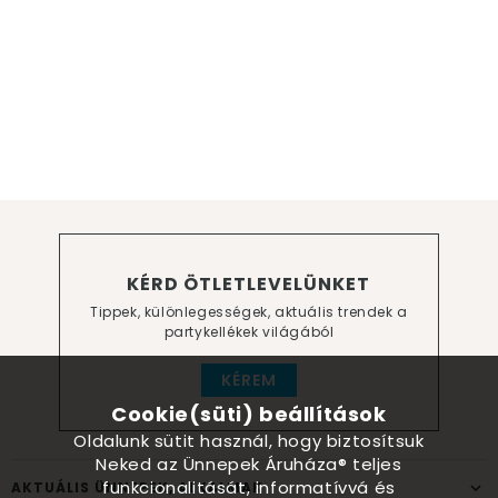
KÉRD ÖTLETLEVELÜNKET
Tippek, különlegességek, aktuális trendek a
partykellékek világából
KÉREM
Cookie(süti) beállítások
Oldalunk sütit használ, hogy biztosítsuk
Neked az Ünnepek Áruháza® teljes
funkcionalitását, informatívvá és
AKTUÁLIS ÜNNEPEK, ALKALMAK