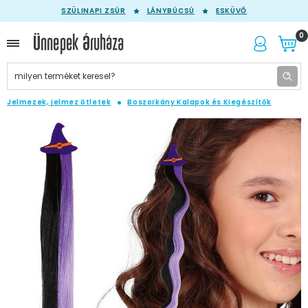
SZÜLINAPI ZSÚR
LÁNYBÚCSÚ
ESKÜVŐ
0
Jelmezek, jelmez ötletek
Boszorkány Kalapok és Kiegészítők