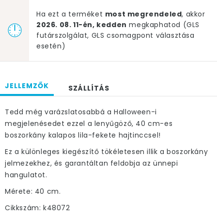
Ha ezt a terméket
most megrendeled
, akkor
2026. 08. 11-én, kedden
megkaphatod (GLS
futárszolgálat, GLS csomagpont választása
esetén)
JELLEMZŐK
SZÁLLÍTÁS
Tedd még varázslatosabbá a Halloween-i
megjelenésedet ezzel a lenyűgöző, 40 cm-es
boszorkány kalapos lila-fekete hajtinccsel!
Ez a különleges kiegészítő tökéletesen illik a boszorkány
jelmezekhez, és garantáltan feldobja az ünnepi
hangulatot.
Mérete: 40 cm.
Cikkszám: k48072