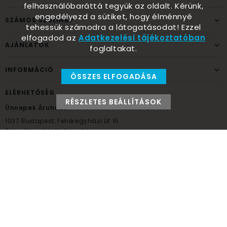
felhasználóbaráttá tegyük az oldalt. Kérünk,
engedélyezd a sütiket, hogy élménnyé
SZÁMOS SZÜLINAP
tehessük számodra a látogatásodat! Ezzel
elfogadod az
Adatkezelési tájékoztatóban
AJÁNLATOK
foglaltakat.
INFORMÁCIÓ
ÖSSZES ELFOGADÁSA
ELÉRHETŐSÉG
RÉSZLETES BEÁLLÍTÁSOK
Ünnepek Áruháza
1037
Budapest,
Fehéregyházi út 15.
Személyes átvételi pont
NYITVATARTÁS
Kedd - Péntek: 10:00 - 18:00
Szombat: 9:00 - 14:00
Hétfő, vasárnap: ZÁRVA
+36 30 984 6955
unnepekaruhaza@bwh.hu