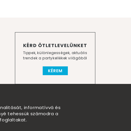
KÉRD ÖTLETLEVELÜNKET
Tippek, különlegességek, aktuális
trendek a partykellékek világából
KÉREM
nalitását, informatívvá és
nnyé tehessük számodra a
foglaltakat.