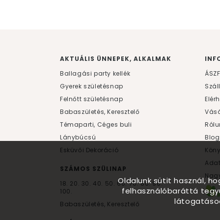
AKTUÁLIS ÜNNEPEK, ALKALMAK
INF
Ballagási party kellék
ÁSZ
Gyerek születésnap
Szál
Felnőtt születésnap
Elér
Babaszületés, Keresztelő
Vásá
Témaparti, Céges buli
Rólu
Lánybúcsú
Blog
Esküvői Dekoráció
Kön
Ada
SZÁMOS SZÜLINAP
Nagy
Oldalunk sütit használ, h
18.
20.
30.
40.
50.
60.
70.
80.
90.
felhasználóbaráttá tegy
100.
látogatáso
Babaszületés, Keresztelő