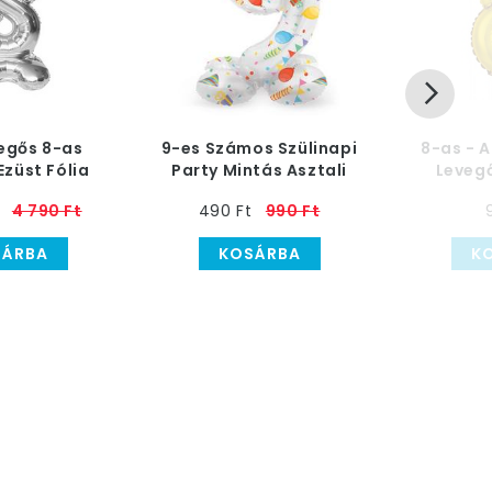
vegős 8-as
9-es Számos Szülinapi
8-as - 
züst Fólia
Party Mintás Asztali
Levegő
 100 cm
Lufidísz, 41 cm
4 790 Ft
490 Ft
990 Ft
SÁRBA
KOSÁRBA
K