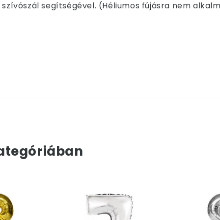
 szívószál segítségével. (Héliumos fújásra nem alkalm
ategóriában