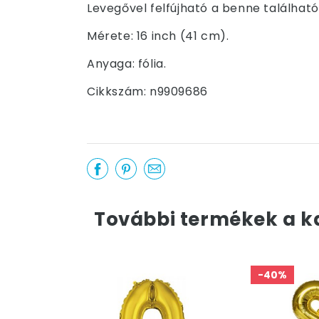
Levegővel felfújható a benne található
Mérete: 16 inch (41 cm).
Anyaga: fólia.
Cikkszám: n9909686
További termékek a k
-40%