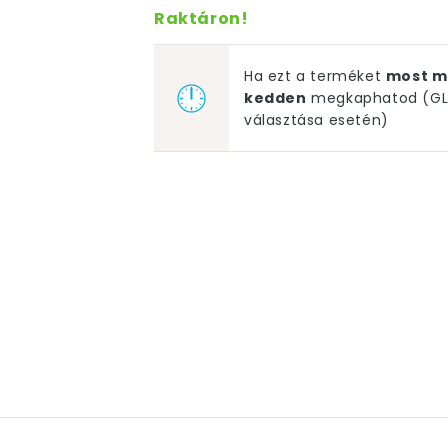
Raktáron!
Ha ezt a terméket
most m
kedden
megkaphatod (GLS
választása esetén)