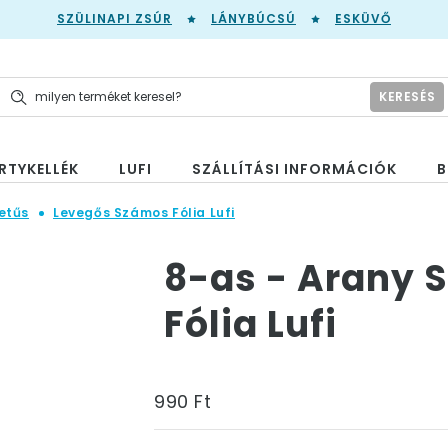
SZÜLINAPI ZSÚR
LÁNYBÚCSÚ
ESKÜVŐ
KERESÉS
RTYKELLÉK
LUFI
SZÁLLÍTÁSI INFORMÁCIÓK
B
etűs
Levegős Számos Fólia Lufi
8-as - Arany 
Fólia Lufi
990 Ft