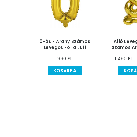
0-ás - Arany Számos
Álló Leve
Levegős Fólia Lufi
Számos Ar
Lufi, 
990 Ft
1 490 Ft
KOSÁRBA
KOSÁ