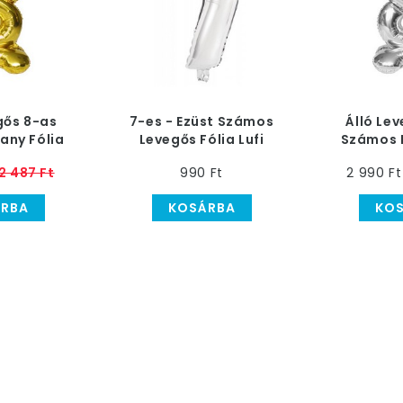
gős 8-as
7-es - Ezüst Számos
Álló Le
any Fólia
Levegős Fólia Lufi
Számos E
100 cm
Lufi,
2 487 Ft
990 Ft
2 990 Ft
RBA
KOSÁRBA
KO