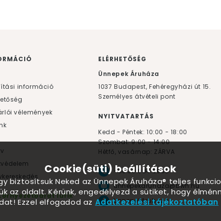
ORMÁCIÓ
ELÉRHETŐSÉG
F
Ünnepek Áruháza
lítási információ
1037
Budapest,
Fehéregyházi út 15.
Személyes átvételi pont
hetőség
rlói vélemények
NYITVATARTÁS
nk
Kedd - Péntek: 10:00 - 18:00
Szombat: 9:00 - 14:00
yv
Hétfő, vasárnap: ZÁRVA
tvédelem
Cookie(süti) beállítások
+36 30 984 6955
kereskedés
ogy biztosítsuk Neked az Ünnepek Áruháza® teljes funkcio
unnepekaruhaza@bwh.hu
ük az oldalt. Kérünk, engedélyezd a sütiket, hogy élmé
Környezetbarát lufik
UnnepekAruhaza
dat! Ezzel elfogadod az
Adatkezelési tájékoztatóban