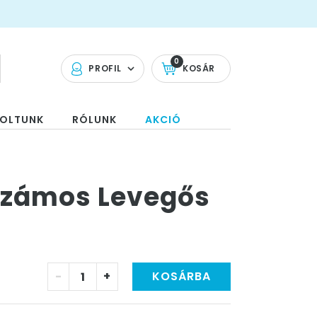
0
PROFIL
KOSÁR
OLTUNK
RÓLUNK
AKCIÓ
Számos Levegős
-
+
KOSÁRBA