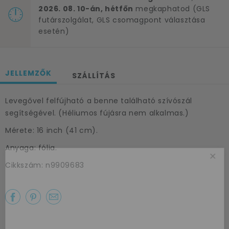
2026. 08. 10-án, hétfőn
megkaphatod (GLS
futárszolgálat, GLS csomagpont választása
esetén)
JELLEMZŐK
SZÁLLÍTÁS
Levegővel felfújható a benne található szívószál
segítségével. (Héliumos fújásra nem alkalmas.)
Mérete: 16 inch (41 cm).
Anyaga: fólia.
×
Cikkszám: n9909683