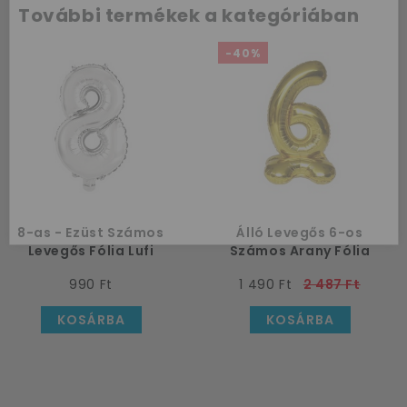
Az első
További termékek a kategóriában
vásárlásodhoz
-40%
szeretnénk
kedveskedni egy
10%-os
kuponnal.
8-as - Ezüst Számos
Álló Levegős 6-os
Levegős Fólia Lufi
Számos Arany Fólia
Lufi, 100 cm
990 Ft
1 490 Ft
2 487 Ft
KOSÁRBA
KOSÁRBA