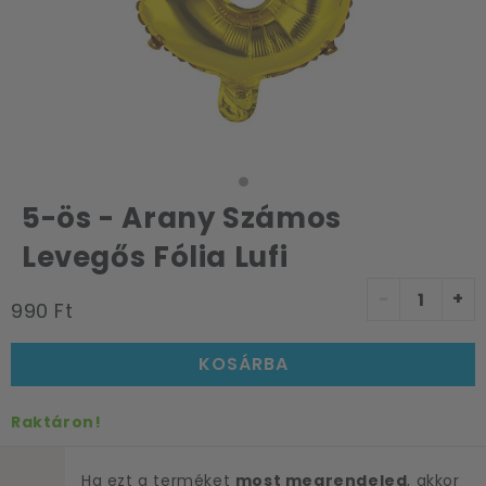
5-ös - Arany Számos
Levegős Fólia Lufi
-
+
990 Ft
KOSÁRBA
Raktáron!
Ha ezt a terméket
most megrendeled
, akkor