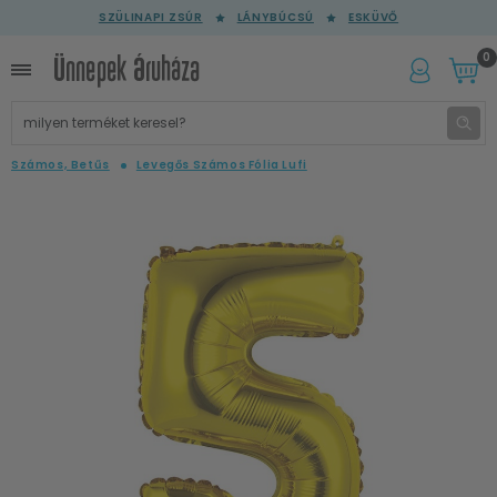
SZÜLINAPI ZSÚR
LÁNYBÚCSÚ
ESKÜVŐ
0
Számos, Betűs
Levegős Számos Fólia Lufi