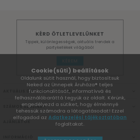
KÉRD ÖTLETLEVELÜNKET
Tippek, különlegességek, aktuális trendek a
partykellékek világából
KÉREM
Cookie(süti) beállítások
Oldalunk sütit használ, hogy biztosítsuk
Neked az Ünnepek Áruháza® teljes
funkcionalitását, informatívvá és
AKTUÁLIS ÜNNEPEK, ALKALMAK
felhasználóbaráttá tegyük az oldalt. Kérünk,
engedélyezd a sütiket, hogy élménnyé
SZÁMOS SZÜLINAP
tehessük számodra a látogatásodat! Ezzel
elfogadod az
Adatkezelési tájékoztatóban
AJÁNLATOK
foglaltakat.
INFORMÁCIÓ