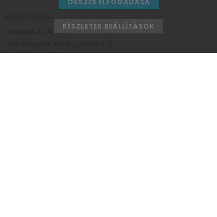
ÖSSZES ELFOGADÁSA
ELÉRHETŐSÉG
RÉSZLETES BEÁLLÍTÁSOK
Ünnepek Áruháza
1037
Budapest,
Fehéregyházi út 15.
Személyes átvételi pont
NYITVATARTÁS
Kedd - Péntek: 10:00 - 18:00
Szombat: 9:00 - 14:00
Hétfő, vasárnap: ZÁRVA
+36 30 984 6955
unnepekaruhaza@bwh.hu
UnnepekAruhaza
Ünnepek Áruháza © a partikellék specialista