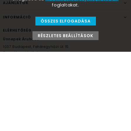
AJÁNLATOK
foglaltakat.
INFORMÁCIÓ
ÖSSZES ELFOGADÁSA
ELÉRHETŐSÉG
RÉSZLETES BEÁLLÍTÁSOK
Ünnepek Áruháza
1037
Budapest,
Fehéregyházi út 15.
Személyes átvételi pont
NYITVATARTÁS
Kedd - Péntek: 10:00 - 18:00
Szombat: 9:00 - 14:00
Hétfő, vasárnap: ZÁRVA
+36 30 984 6955
unnepekaruhaza@bwh.hu
UnnepekAruhaza