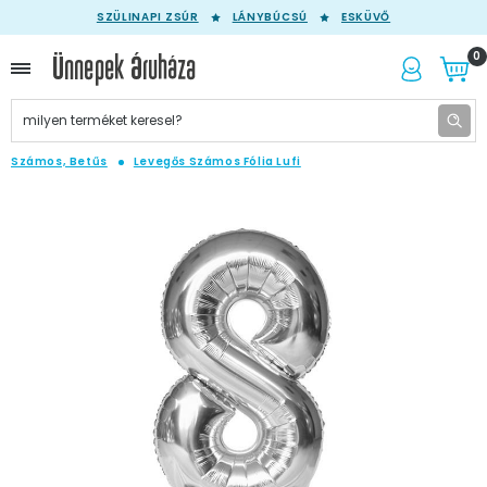
SZÜLINAPI ZSÚR
LÁNYBÚCSÚ
ESKÜVŐ
0
Számos, Betűs
Levegős Számos Fólia Lufi