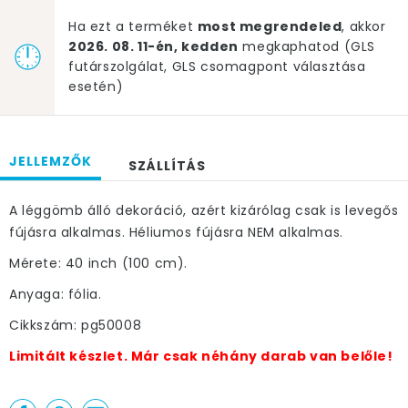
Ha ezt a terméket
most megrendeled
, akkor
2026. 08. 11-én, kedden
megkaphatod (GLS
futárszolgálat, GLS csomagpont választása
esetén)
JELLEMZŐK
SZÁLLÍTÁS
A léggömb álló dekoráció, azért kizárólag csak is levegős
fújásra alkalmas. Héliumos fújásra NEM alkalmas.
Mérete: 40 inch (100 cm).
Anyaga: fólia.
Cikkszám: pg50008
Limitált készlet. Már csak néhány darab van belőle!