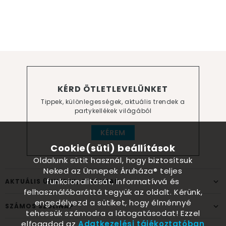
KÉRD ÖTLETLEVELÜNKET
Tippek, különlegességek, aktuális trendek a
partykellékek világából
KÉREM
Cookie(süti) beállítások
Oldalunk sütit használ, hogy biztosítsuk
Neked az Ünnepek Áruháza® teljes
funkcionalitását, informatívvá és
AKTUÁLIS ÜNNEPEK, ALKALMAK
felhasználóbaráttá tegyük az oldalt. Kérünk,
engedélyezd a sütiket, hogy élménnyé
SZÁMOS SZÜLINAP
tehessük számodra a látogatásodat! Ezzel
elfogadod az
Adatkezelési tájékoztatóban