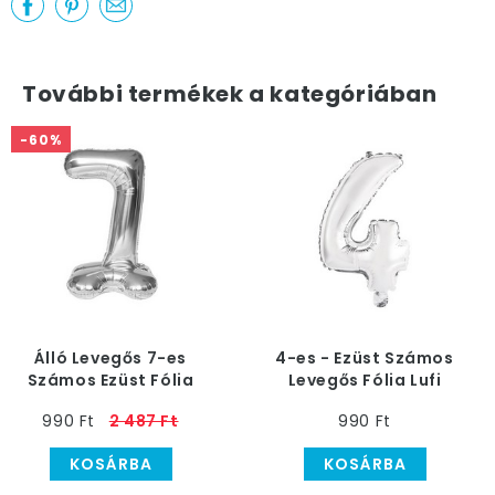
További termékek a kategóriában
-60%
Álló Levegős 7-es
4-es - Ezüst Számos
Számos Ezüst Fólia
Levegős Fólia Lufi
Lufi, 100 cm
990 Ft
2 487 Ft
990 Ft
KOSÁRBA
KOSÁRBA