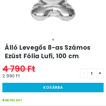
Álló Levegős 8-as Számos
Ezüst Fólia Lufi, 100 cm
4 790 Ft
-
+
2 990 Ft
KOSÁRBA
Raktáron!